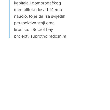
kapitala i domorodačkog 
mentaliteta dosad  ičemu 
naučio, to je da iza svijetlih 
perspektiva stoji crna 
kronika.  ‘Secret bay 
project’, suprotno radosnim 
recitacijama načelnika i 
njegove  novinarke, nije 
nikakvo jamstvo blagostanja, 
nego tek jedan…
Show More
Like
Reply
c-himbenik
Sep 12, 2020
..uostalom, zakaj ja tu sad pišem kaj su rekli 