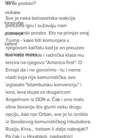
sport
da se postavi?
visibabe
Sve je neka belosvetska reakcija 
fotografija
preuzela igru i sužavaju nam 
manevarski prostor. Eto na primjer onaj 
putovanja
Trump - kako biti komunjara u 
kafane
njegovom kalifatu kad je on preuzeo 
drustvene mreze
sve naše metode i radnička klasa mu 
tercira na njegovo "America first". O 
Evropi da i ne govorimo - tu i nema 
vlasti koja nije komunistička, sve 
izglasalo "Istambulsku konvenciju" i 
leva, leva stupa za drugaricom 
Angelinom iz DDR-a. Čak i ono malo 
sitne boranije što glumi neku drugu 
opciju, kao npr Orban, sve je to izniklo 
iz Soroševog komunističkog inkubatora. 
Rusija, Kina... trebam li dalje nabrajati? 
Pa čak i u Hrvatskoj, nasljednici 