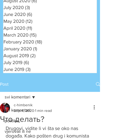
August 2020
(6)
6 posts
July 2020
(3)
3 posts
June 2020
(6)
6 posts
May 2020
(12)
12 posts
April 2020
(11)
11 posts
March 2020
(15)
15 posts
February 2020
(18)
18 posts
January 2020
(1)
1 post
August 2019
(2)
2 posts
July 2019
(6)
6 posts
June 2019
(3)
3 posts
Post
svi komentari
c-himbenik
svi komentari
Sep 4, 2020
1 min read
Что делать?
politika
Drugovi, vidite li vi šta se oko nas 
vjerovali ili ne
događa. Kako pošten drug i komunista 