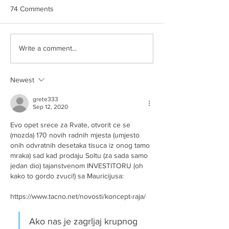
74 Comments
AUU BREE
Slikom na sliku
Write a comment...
Newest
grete333
Sep 12, 2020
Evo opet srece za Rvate, otvorit ce se 
(mozda) 170 novih radnih mjesta (umjesto 
onih odvratnih desetaka tisuca iz onog tamo 
mraka) sad kad prodaju Soltu (za sada samo 
jedan dio) tajanstvenom INVESTITORU (oh 
kako to gordo zvuci!) sa Mauricijusa:
https://www.tacno.net/novosti/koncept-raja/
Ako nas je zagrljaj krupnog 