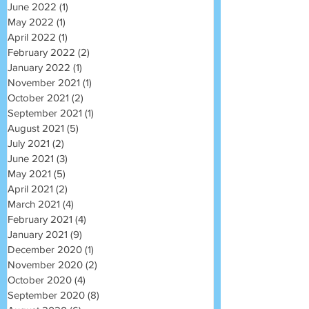
June 2022
(1)
1 post
May 2022
(1)
1 post
April 2022
(1)
1 post
February 2022
(2)
2 posts
January 2022
(1)
1 post
November 2021
(1)
1 post
October 2021
(2)
2 posts
September 2021
(1)
1 post
August 2021
(5)
5 posts
July 2021
(2)
2 posts
June 2021
(3)
3 posts
May 2021
(5)
5 posts
April 2021
(2)
2 posts
March 2021
(4)
4 posts
February 2021
(4)
4 posts
January 2021
(9)
9 posts
December 2020
(1)
1 post
November 2020
(2)
2 posts
October 2020
(4)
4 posts
September 2020
(8)
8 posts