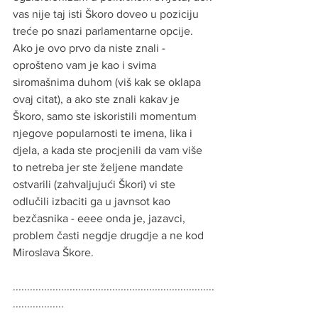
vas nije taj isti Škoro doveo u poziciju 
treće po snazi parlamentarne opcije. 
Ako je ovo prvo da niste znali - 
oprošteno vam je kao i svima 
siromašnima duhom (viš kak se oklapa 
ovaj citat), a ako ste znali kakav je 
Škoro, samo ste iskoristili momentum 
njegove popularnosti te imena, lika i 
djela, a kada ste procjenili da vam više 
to netreba jer ste željene mandate 
ostvarili (zahvaljujući Škori) vi ste 
odlučili izbaciti ga u javnsot kao 
bezčasnika - eeee onda je, jazavci, 
problem časti negdje drugdje a ne kod 
Miroslava Škore.
.......................................................................
..................