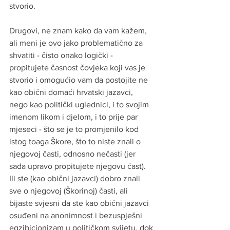
stvorio.
Drugovi, ne znam kako da vam kažem, 
ali meni je ovo jako problematično za 
shvatiti - čisto onako logički - 
propitujete časnost čovjeka koji vas je 
stvorio i omogućio vam da postojite ne 
kao obični domaći hrvatski jazavci, 
nego kao politički uglednici, i to svojim 
imenom likom i djelom, i to prije par 
mjeseci - što se je to promjenilo kod 
istog toaga Škore, što to niste znali o 
njegovoj časti, odnosno nečasti (jer 
sada upravo propitujete njegovu čast). 
Ili ste (kao obični jazavci) dobro znali 
sve o njegovoj (Škorinoj) časti, ali 
bijaste svjesni da ste kao obični jazavci 
osuđeni na anonimnost i bezuspješni 
egzibicionizam u političkom svijetu, dok 