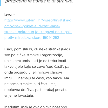
priopćeno je danas iz te stranke.
Izvor - 
https://www.jutarnji.hr/vijesti/hrvatska/d
omovinski-pokret-sud-casti-nase-
stranke-pokrenuo-je-stegovni-postupak-
protiv-miroslava-skore-15094253
I sad, pomislili bi, ok neka stranka (kao i 
sve političke stranke i organizacije, 
uostalom) umislila si je da treba imati 
takvo tijelo koje se zove "sud časti", pa 
onda prosuđuju jeli njihovi članovi 
imaju ili nemaju te časti, kao takve. Ma 
ne samo stranke, 
sud časti
 imaju i 
ribolovna društva, pa ti probaj pecat u 
vrijeme lovostaja.
Međutim, ipak je ova objava posebno 