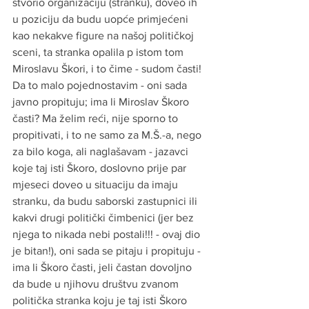
stvorio organizaciju (stranku), doveo ih 
u poziciju da budu uopće primjećeni 
kao nekakve figure na našoj političkoj 
sceni, ta stranka opalila p istom tom 
Miroslavu Škori, i to čime - sudom časti! 
Da to malo pojednostavim - oni sada 
javno propituju; ima li Miroslav Škoro 
časti? Ma želim reći, nije sporno to 
propitivati, i to ne samo za M.Š.-a, nego 
za bilo koga, ali naglašavam - jazavci 
koje taj isti Škoro, doslovno prije par 
mjeseci doveo u situaciju da imaju 
stranku, da budu saborski zastupnici ili 
kakvi drugi politički čimbenici (jer bez 
njega to nikada nebi postali!!! - ovaj dio 
je bitan!), oni sada se pitaju i propituju - 
ima li Škoro časti, jeli častan dovoljno 
da bude u njihovu društvu zvanom 
politička stranka koju je taj isti Škoro 