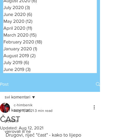
August 2020
(6)
6 posts
July 2020
(3)
3 posts
June 2020
(6)
6 posts
May 2020
(12)
12 posts
April 2020
(11)
11 posts
March 2020
(15)
15 posts
February 2020
(18)
18 posts
January 2020
(1)
1 post
August 2019
(2)
2 posts
July 2019
(6)
6 posts
June 2019
(3)
3 posts
Post
svi komentari
c-himbenik
svi komentari
Aug 11, 2021
3 min read
ČAST
politika
Updated:
Aug 12, 2021
vjerovali ili ne
Drugovi, riječ "čast" - kako to lijepo 