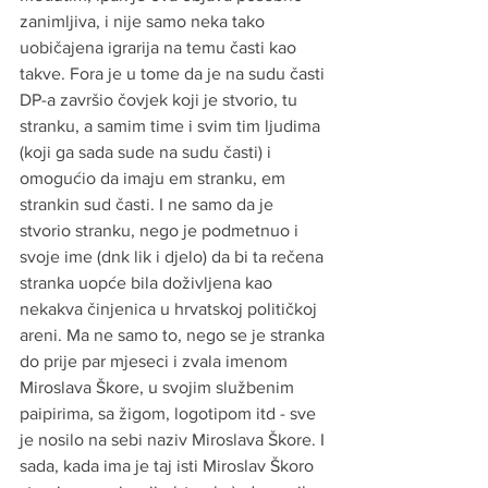
zanimljiva, i nije samo neka tako 
uobičajena igrarija na temu časti kao 
takve. Fora je u tome da je na sudu časti 
DP-a završio čovjek koji je stvorio, tu 
stranku, a samim time i svim tim ljudima 
(koji ga sada sude na sudu časti) i 
omogućio da imaju em stranku, em 
strankin sud časti. I ne samo da je 
stvorio stranku, nego je podmetnuo i 
svoje ime (dnk lik i djelo) da bi ta rečena 
stranka uopće bila doživljena kao 
nekakva činjenica u hrvatskoj političkoj 
areni. Ma ne samo to, nego se je stranka 
do prije par mjeseci i zvala imenom 
Miroslava Škore, u svojim službenim 
paipirima, sa žigom, logotipom itd - sve 
je nosilo na sebi naziv Miroslava Škore. I 
sada, kada ima je taj isti Miroslav Škoro 