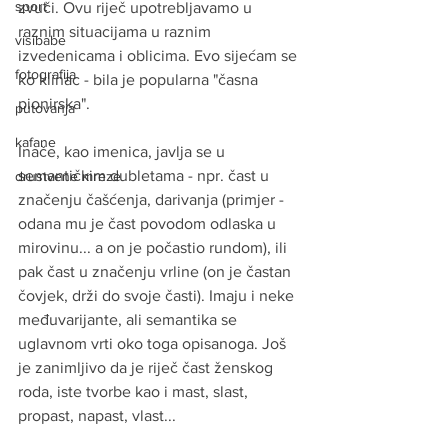
sport
zvuči. Ovu riječ upotrebljavamo u 
raznim situacijama u raznim 
visibabe
izvedenicama i oblicima. Evo sijećam se 
fotografija
ko klinac - bila je popularna "časna 
pionirska".
putovanja
kafane
Inače, kao imenica, javlja se u 
semantičkim dubletama - npr. čast u 
drustvene mreze
značenju čašćenja, darivanja (primjer - 
odana mu je 
čast
 povodom odlaska u 
mirovinu... a on je po
častio
 rundom), ili 
pak čast u značenju vrline (on je 
čast
an 
čovjek, drži do svoje 
čast
i). Imaju i neke 
međuvarijante, ali semantika se 
uglavnom vrti oko toga opisanoga. Još 
je zanimljivo da je riječ čast ženskog 
roda, iste tvorbe kao i mast, slast, 
propast, napast, vlast...