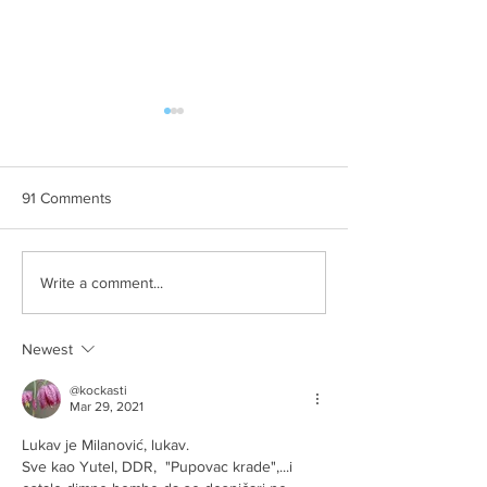
91 Comments
AUU BREE
Slikom na sliku
Write a comment...
Newest
@kockasti
Mar 29, 2021
Lukav je Milanović, lukav.
Sve kao Yutel, DDR,  "Pupovac krade",...i 