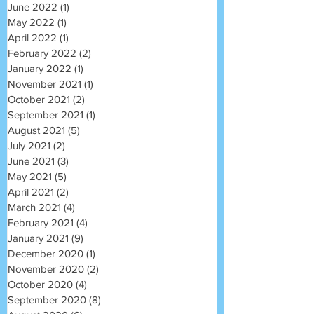
June 2022
(1)
1 post
May 2022
(1)
1 post
April 2022
(1)
1 post
February 2022
(2)
2 posts
January 2022
(1)
1 post
November 2021
(1)
1 post
October 2021
(2)
2 posts
September 2021
(1)
1 post
August 2021
(5)
5 posts
July 2021
(2)
2 posts
June 2021
(3)
3 posts
May 2021
(5)
5 posts
April 2021
(2)
2 posts
March 2021
(4)
4 posts
February 2021
(4)
4 posts
January 2021
(9)
9 posts
December 2020
(1)
1 post
November 2020
(2)
2 posts
October 2020
(4)
4 posts
September 2020
(8)
8 posts