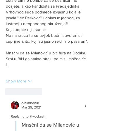
ostale dimne bombe da se desničari ne 
dosjete, a kao kandidata za Predsjednika 
Vrhovnog suda podmeće izvjesnu koja je 
pisala "lex Perković" i dolazi iz jednog, za 
lustraciju neophodnog okruženja?!
Koja uopće nije sudac.
No na sreću tu su uvijek budni suverenisti, 
ćuprijneri, itd. koji su jasno rekli "no pasaran".
Mnsčni da se Milanović u biti fura na Dodika. 
Srbi u BiH ga stalno biraju pa misli možda će 
i…
Show More
Like
Reply
c-himbenik
Mar 29, 2021
Replying to
@kockasti
Mnsčni da se Milanović u 