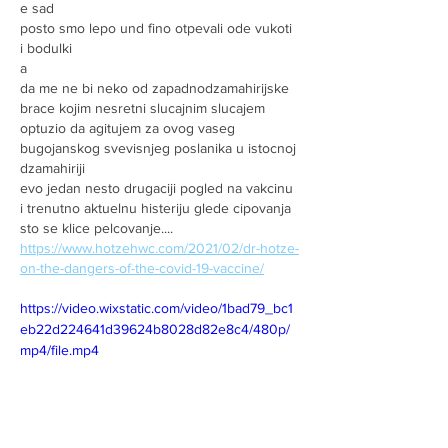
e sad
posto smo lepo und fino otpevali ode vukoti 
i bodulki  
a
da me ne bi neko od zapadnodzamahirijske 
brace kojim nesretni slucajnim slucajem 
optuzio da agitujem za ovog vaseg 
bugojanskog svevisnjeg poslanika u istocnoj 
dzamahiriji
evo jedan nesto drugaciji pogled na vakcinu 
i trenutno aktuelnu histeriju glede cipovanja 
sto se klice pelcovanje....
https://www.hotzehwc.com/2021/02/dr-hotze-
on-the-dangers-of-the-covid-19-vaccine/
https://video.wixstatic.com/video/1bad79_bc1
eb22d224641d39624b8028d82e8c4/480p/
mp4/file.mp4