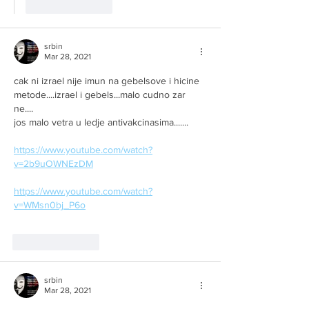
Like
Reply
srbin
Mar 28, 2021
cak ni izrael nije imun na gebelsove i hicine 
metode....izrael i gebels...malo cudno zar 
ne....
jos malo vetra u ledje antivakcinasima.......
https://www.youtube.com/watch?
v=2b9uOWNEzDM
https://www.youtube.com/watch?
v=WMsn0bj_P6o
Like
Reply
srbin
Mar 28, 2021