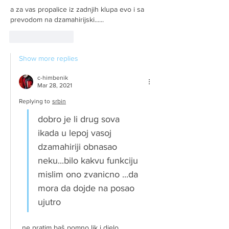
a za vas propalice iz zadnjih klupa evo i sa 
prevodom na dzamahirijski......
Like
Reply
Show more replies
c-himbenik
Mar 28, 2021
Replying to
srbin
dobro je li drug sova 
ikada u lepoj vasoj 
dzamahiriji obnasao 
neku...bilo kakvu funkciju 
mislim ono zvanicno ...da 
mora da dojde na posao 
ujutro
..ne pratim baš pomno lik i djelo 