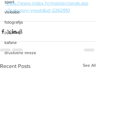
sport
https://www.index.hr/mobile/clanak.asp
x?category=vijesti&id=2262910
visibabe
fotografija
putovanja
kafane
drustvene mreze
See All
Recent Posts