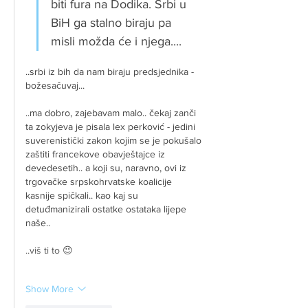
biti fura na Dodika. Srbi u 
BiH ga stalno biraju pa 
misli možda će i njega....
..srbi iz bih da nam biraju predsjednika - 
božesačuvaj...
..ma dobro, zajebavam malo.. čekaj zanči 
ta zokyjeva je pisala lex perković - jedini 
suverenistički zakon kojim se je pokušalo 
zaštiti francekove obavještajce iz 
devedesetih.. a koji su, naravno, ovi iz 
trgovačke srpskohrvatske koalicije 
kasnije spičkali.. kao kaj su 
detuđmanizirali ostatke ostataka lijepe 
naše..
..viš ti to 😉
Show More