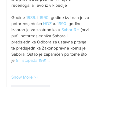
rečenoga, ali evo iz vikipedije
Godine 
1989.
 i 
1990.
 godine izabran je za 
potpredsjednika 
HDZ
-a. 
1990.
 godine 
izabran je za zastupnika u 
Sabor RH
 (prvi 
put), potpredsjednika Sabora i 
predsjednika Odbora za ustavna pitanja 
te predsjednika Zakonopravne komisije 
Sabora. Ostao je zapamćen po tome što 
je 
8. listopada
1991.…
Show More
Like
Reply
srbin
Mar 27, 2021
https://www.24sata.hr/news/kilometarske-
guzve-u-srbiji-na-granicnim-prijelazima-hrvati-