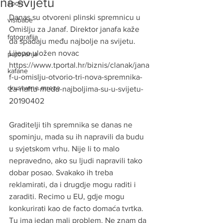
na svijetu
sport
Danas su otvoreni plinski spremnicu u 
visibabe
Omišlju za Janaf. Direktor janafa kaže 
fotografija
da spadaju među najbolje na svijetu. 
Lijepo uložen novac
putovanja
https://www.tportal.hr/biznis/clanak/jana
kafane
f-u-omislju-otvorio-tri-nova-spremnika-
drustvene mreze
za-naftu-medu-najboljima-su-u-svijetu-
20190402
Graditelji tih spremnika se danas ne 
spominju, mada su ih napravili da budu 
u svjetskom vrhu. Nije li to malo 
nepravedno, ako su ljudi napravili tako 
dobar posao. Svakako ih treba 
reklamirati, da i drugdje mogu raditi i 
zaraditi. Recimo u EU, gdje mogu 
konkurirati kao de facto domaća tvrtka.
Tu ima jedan mali problem. Ne znam da 