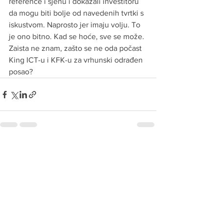
reference i sjenu i dokazali investitoru 
da mogu biti bolje od navedenih tvrtki s 
iskustvom. Naprosto jer imaju volju. To 
je ono bitno. Kad se hoće, sve se može. 
Zaista ne znam, zašto se ne oda počast 
King ICT-u i KFK-u za vrhunski odrađen 
posao?
See All
Recent Posts