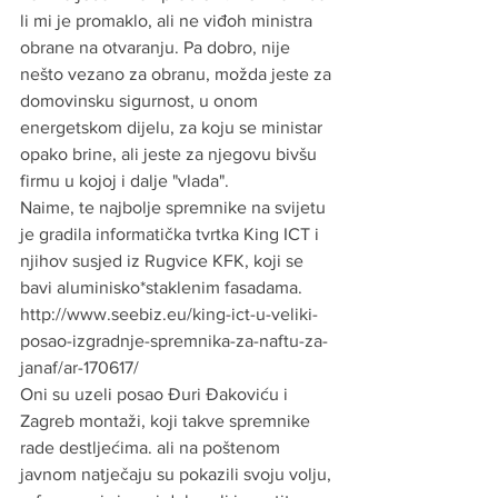
li mi je promaklo, ali ne viđoh ministra 
obrane na otvaranju. Pa dobro, nije 
nešto vezano za obranu, možda jeste za 
domovinsku sigurnost, u onom 
energetskom dijelu, za koju se ministar 
opako brine, ali jeste za njegovu bivšu 
firmu u kojoj i dalje "vlada".
Naime, te najbolje spremnike na svijetu 
je gradila informatička tvrtka King ICT i 
njihov susjed iz Rugvice KFK, koji se 
bavi aluminisko*staklenim fasadama. 
http://www.seebiz.eu/king-ict-u-veliki-
posao-izgradnje-spremnika-za-naftu-za-
janaf/ar-170617/
Oni su uzeli posao Đuri Đakoviću i 
Zagreb montaži, koji takve spremnike 
rade destljećima. ali na poštenom 
javnom natječaju su pokazili svoju volju, 