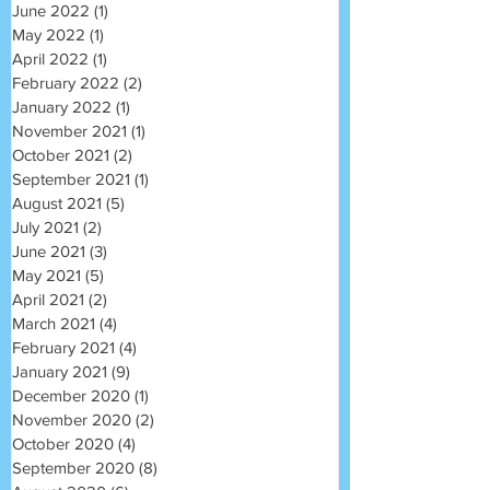
June 2022
(1)
1 post
May 2022
(1)
1 post
April 2022
(1)
1 post
February 2022
(2)
2 posts
January 2022
(1)
1 post
November 2021
(1)
1 post
October 2021
(2)
2 posts
September 2021
(1)
1 post
August 2021
(5)
5 posts
July 2021
(2)
2 posts
June 2021
(3)
3 posts
May 2021
(5)
5 posts
April 2021
(2)
2 posts
March 2021
(4)
4 posts
February 2021
(4)
4 posts
January 2021
(9)
9 posts
December 2020
(1)
1 post
November 2020
(2)
2 posts
October 2020
(4)
4 posts
September 2020
(8)
8 posts