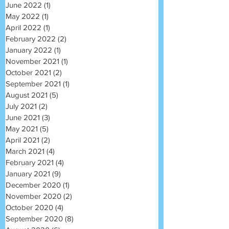
June 2022
(1)
1 post
May 2022
(1)
1 post
April 2022
(1)
1 post
February 2022
(2)
2 posts
January 2022
(1)
1 post
November 2021
(1)
1 post
October 2021
(2)
2 posts
September 2021
(1)
1 post
August 2021
(5)
5 posts
July 2021
(2)
2 posts
June 2021
(3)
3 posts
May 2021
(5)
5 posts
April 2021
(2)
2 posts
March 2021
(4)
4 posts
February 2021
(4)
4 posts
January 2021
(9)
9 posts
December 2020
(1)
1 post
November 2020
(2)
2 posts
October 2020
(4)
4 posts
September 2020
(8)
8 posts