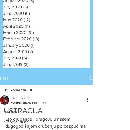
August 2020
(6)
6 posts
July 2020
(3)
3 posts
June 2020
(6)
6 posts
May 2020
(12)
12 posts
April 2020
(11)
11 posts
March 2020
(15)
15 posts
February 2020
(18)
18 posts
January 2020
(1)
1 post
August 2019
(2)
2 posts
July 2019
(6)
6 posts
June 2019
(3)
3 posts
Post
svi komentari
c-himbenik
svi komentari
Oct 9, 2020
1 min read
LUSTRACIJA
politika
Eto drugarice i drugovi, u našem 
vjerovali ili ne
dugogodišnjem druženju po bespućima 