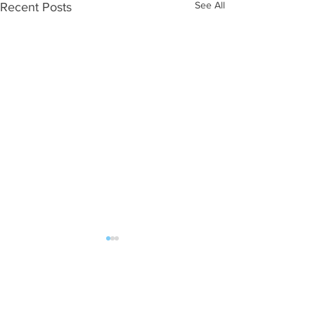
See All
Recent Posts
51 Comments
AUU BREE
Slikom na sliku