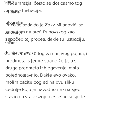
sport
međumrežja, često se doticasmo tog 
pojma - lustracija.
visibabe
fotografija
Priča se sada da je Zoky Milanović, sa 
napadom na prof. Puhovskog kao 
putovanja
započeo taj proces, dakle tu lustraciju.
kafane
drustvene mreze
Ja bi stvari oko tog zanimljivog pojma, i 
predmeta, s jedne strane želja, a s 
druge predmeta izbjegavanja, malo 
pojednostavnio. Dakle evo ovako, 
molim bacite pogled na ovu sliku 
cedulje koju je navodno neki susjed 
stavio na vrata svoje nestašne susjede