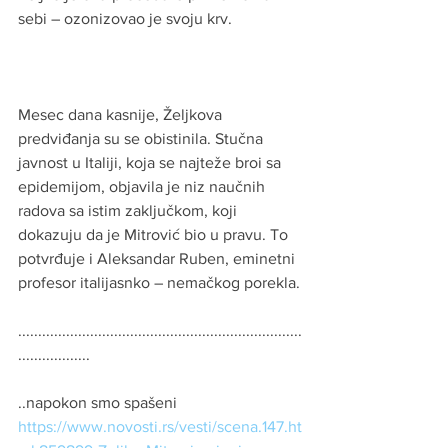
sebi – ozonizovao je svoju krv.
Mesec dana kasnije, Željkova 
predviđanja su se obistinila. Stučna 
javnost u Italiji, koja se najteže broi sa 
epidemijom, objavila je niz naučnih 
radova sa istim zaključkom, koji 
dokazuju da je Mitrović bio u pravu. To 
potvrđuje i Aleksandar Ruben, eminetni 
profesor italijasnko – nemačkog porekla.
.......................................................................
..................
..napokon smo spašeni
https://www.novosti.rs/vesti/scena.147.ht