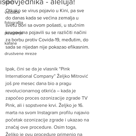
ispovjednika - aleluja!
sport
Otkako se virus pojavio u Kini, pa sve 
visibabe
do danas kada se većina zemalja u 
fotografija
svetu bori sa ovom pošasti, u stučnim 
krugovima pojavili su se različiti načini 
putovanja
za borbu protiv Covida-19, međutim, do 
kafane
sada se nijedan nije pokazao efikasnim.
drustvene mreze
Ipak, čini se da je vlasnik “Pink 
International Company” Željko Mitrović 
još pre mesec dana bio a pragu 
revolucionarnog otkrića – kada je 
započeo proces ozonizacije zgrade TV 
Pink, ali i sopstvene krvi. Željko je 16. 
marta na svom Instagram profilu najavio 
početak ozonizacije zgrade i ukazao na 
značaj ove procedure. Osim toga, 
Željko je ovu procedure primenio na 