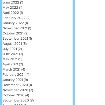
June 2022
(1)
1 post
May 2022
(1)
1 post
April 2022
(1)
1 post
February 2022
(2)
2 posts
January 2022
(1)
1 post
November 2021
(1)
1 post
October 2021
(2)
2 posts
September 2021
(1)
1 post
August 2021
(5)
5 posts
July 2021
(2)
2 posts
June 2021
(3)
3 posts
May 2021
(5)
5 posts
April 2021
(2)
2 posts
March 2021
(4)
4 posts
February 2021
(4)
4 posts
January 2021
(9)
9 posts
December 2020
(1)
1 post
November 2020
(2)
2 posts
October 2020
(4)
4 posts
September 2020
(8)
8 posts