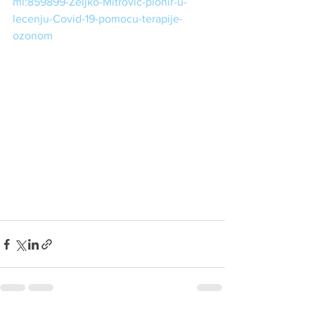
ml:859899-Zeljko-Mitrovic-pionir-u-
lecenju-Covid-19-pomocu-terapije-
ozonom