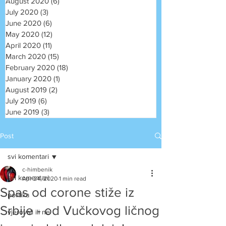
August 2020
(6)
6 posts
July 2020
(3)
3 posts
June 2020
(6)
6 posts
May 2020
(12)
12 posts
April 2020
(11)
11 posts
March 2020
(15)
15 posts
February 2020
(18)
18 posts
January 2020
(1)
1 post
August 2019
(2)
2 posts
July 2019
(6)
6 posts
June 2019
(3)
3 posts
Post
svi komentari
c-himbenik
svi komentari
Apr 24, 2020
1 min read
Spas od corone stiže iz
politika
Srbije - od Vučkovog ličnog
vjerovali ili ne