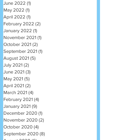
June 2022
(1)
1 post
May 2022
(1)
1 post
April 2022
(1)
1 post
February 2022
(2)
2 posts
January 2022
(1)
1 post
November 2021
(1)
1 post
October 2021
(2)
2 posts
September 2021
(1)
1 post
August 2021
(5)
5 posts
July 2021
(2)
2 posts
June 2021
(3)
3 posts
May 2021
(5)
5 posts
April 2021
(2)
2 posts
March 2021
(4)
4 posts
February 2021
(4)
4 posts
January 2021
(9)
9 posts
December 2020
(1)
1 post
November 2020
(2)
2 posts
October 2020
(4)
4 posts
September 2020
(8)
8 posts