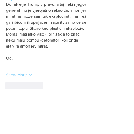
Donekle je Trump u pravu, a taj neki njegov 
general mu je vjerojatno rekao da, amonijev 
nitrat ne može sam tak eksplodirati, nemreš 
ga šibicom ili upaljačem zapaliti, samo će se 
početi topiti. Slično kao plastični eksploziv.
Moraš imati jako visoki pritisak a to znači 
neku malu bombu (detonator) koji onda 
aktivira amonijev nitrat.
Od…
Show More
Like
Reply
srbin
Aug 07, 2020
da vidimo gde smo ono stali
drug мальчик товаришч und comrade pizza 
kaze