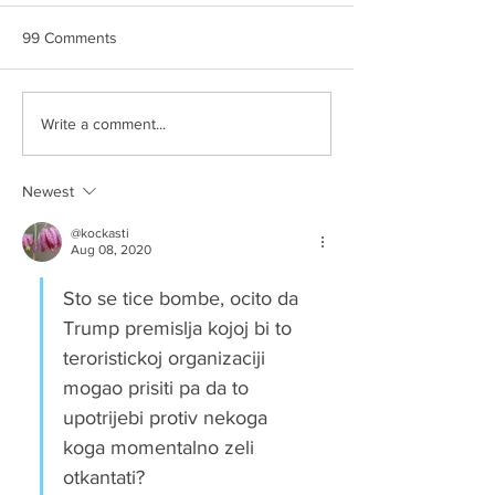
99 Comments
AUU BREE
Slikom na sliku
Write a comment...
Newest
@kockasti
Aug 08, 2020
Sto se tice bombe, ocito da 
Trump premislja kojoj bi to 
teroristickoj organizaciji 
mogao prisiti pa da to 
upotrijebi protiv nekoga 
koga momentalno zeli 
otkantati?