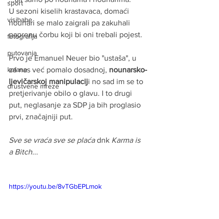
sport
U sezoni kiselih krastavaca, domaći 
visibabe
nounari se malo zaigrali pa zakuhali 
paprenu čorbu koji bi oni trebali pojest.
fotografija
putovanja
Prvo je Emanuel Neuer bio "ustaša", u 
kafane
za nas već pomalo dosadnoj, 
nounarsko-
ljevičarskoj manipulacij
i no sad im se to 
drustvene mreze
pretjerivanje obilo o glavu. I to drugi 
put, neglasanje za SDP ja bih proglasio 
prvi, značajniji put.
Sve se vraća sve se plaća
 dnk 
Karma is 
a Bitch
...
https://youtu.be/8vTGbEPLmok