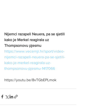
Nijemci razapeli Neuera, pa se sjetili 
kako je Merkel reagirala uz 
Thompsonovu pjesmu
https://www.vecernji.hr/sport/video-
nijemci-razapeli-neuera-pa-se-sjetili-
kako-je-merkel-reagirala-uz-
thompsonovu-pjesmu-1417066
https://youtu.be/8vTGbEPLmok