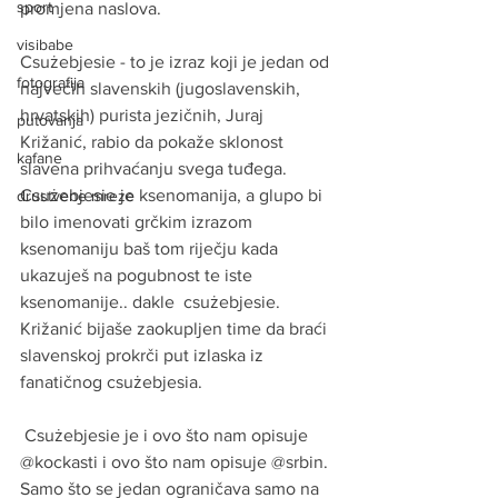
sport
promjena naslova. 
visibabe
Csużebjesie - to je izraz koji je jedan od 
fotografija
najvećih slavenskih (jugoslavenskih, 
hrvatskih) purista jezičnih, Juraj 
putovanja
Križanić, rabio da pokaže sklonost 
kafane
slavena prihvaćanju svega tuđega. 
Csużebjesie je ksenomanija, a glupo bi 
drustvene mreze
bilo imenovati grčkim izrazom 
ksenomaniju baš tom riječju kada 
ukazuješ na pogubnost te iste 
ksenomanije.. dakle  csużebjesie. 
Križanić bijaše zaokupljen time da braći 
slavenskoj prokrči put izlaska iz 
fanatičnog csużebjesia. 
 Csużebjesie je i ovo što nam opisuje 
@kockasti i ovo što nam opisuje @srbin. 
Samo što se jedan ograničava samo na 