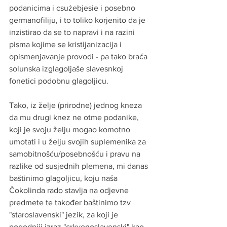
podanicima i csużebjesie i posebno 
germanofiliju, i to toliko korjenito da je 
inzistirao da se to napravi i na razini 
pisma kojime se kristijanizacija i 
opismenjavanje provodi - pa tako braća 
solunska izglagoljaše slavesnkoj 
fonetici podobnu glagoljicu.
Tako, iz želje (prirodne) jednog kneza 
da mu drugi knez ne otme podanike, 
koji je svoju želju mogao komotno 
umotati i u želju svojih suplemenika za 
samobitnošću/posebnošću i pravu na 
razlike od susjednih plemena, mi danas 
baštinimo glagoljicu, koju naša 
Čokolinda rado stavlja na odjevne 
predmete te također baštinimo tzv 
"staroslavenski" jezik, za koji je 
pogodniji izraz "crkvenoslavenski" kao 