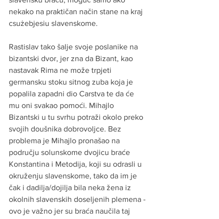
nekako na praktičan način stane na kraj  
csużebjesiu slavenskome. 
Rastislav tako šalje svoje poslanike na 
bizantski dvor, jer zna da Bizant, kao 
nastavak Rima ne može trpjeti 
germansku stoku sitnog zuba koja je 
popalila zapadni dio Carstva te da će 
mu oni svakao pomoći. Mihajlo 
Bizantski u tu svrhu potraži okolo preko 
svojih doušnika dobrovoljce. Bez 
problema je Mihajlo pronašao na 
području solunskome dvojicu braće 
Konstantina i Metodija, koji su odrasli u 
okruženju slavenskome, tako da im je 
čak i dadilja/dojilja bila neka žena iz 
okolnih slavenskih doseljenih plemena - 
ovo je važno jer su braća naučila taj 