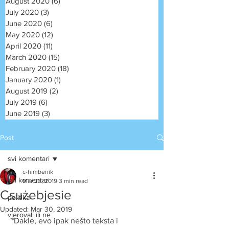
August 2020
(6)
6 posts
July 2020
(3)
3 posts
June 2020
(6)
6 posts
May 2020
(12)
12 posts
April 2020
(11)
11 posts
March 2020
(15)
15 posts
February 2020
(18)
18 posts
January 2020
(1)
1 post
August 2019
(2)
2 posts
July 2019
(6)
6 posts
June 2019
(3)
3 posts
Post
svi komentari
c-himbenik
svi komentari
Mar 23, 2019
3 min read
Csużebjesie
politika
Updated:
Mar 30, 2019
vjerovali ili ne
 *Dakle, evo ipak nešto teksta i 