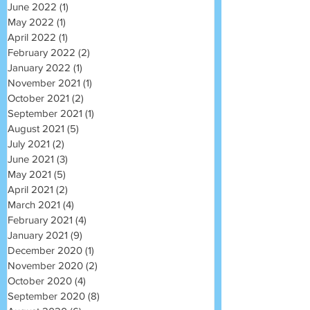
June 2022
(1)
1 post
May 2022
(1)
1 post
April 2022
(1)
1 post
February 2022
(2)
2 posts
January 2022
(1)
1 post
November 2021
(1)
1 post
October 2021
(2)
2 posts
September 2021
(1)
1 post
August 2021
(5)
5 posts
July 2021
(2)
2 posts
June 2021
(3)
3 posts
May 2021
(5)
5 posts
April 2021
(2)
2 posts
March 2021
(4)
4 posts
February 2021
(4)
4 posts
January 2021
(9)
9 posts
December 2020
(1)
1 post
November 2020
(2)
2 posts
October 2020
(4)
4 posts
September 2020
(8)
8 posts