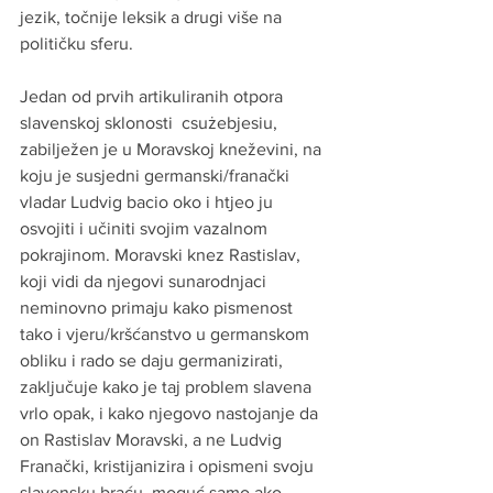
jezik, točnije leksik a drugi više na 
političku sferu. 
Jedan od prvih artikuliranih otpora 
slavenskoj sklonosti  csużebjesiu, 
zabilježen je u Moravskoj kneževini, na 
koju je susjedni germanski/franački 
vladar Ludvig bacio oko i htjeo ju 
osvojiti i učiniti svojim vazalnom 
pokrajinom. Moravski knez Rastislav, 
koji vidi da njegovi sunarodnjaci 
neminovno primaju kako pismenost 
tako i vjeru/kršćanstvo u germanskom 
obliku i rado se daju germanizirati, 
zaključuje kako je taj problem slavena 
vrlo opak, i kako njegovo nastojanje da 
on Rastislav Moravski, a ne Ludvig 
Franački, kristijanizira i opismeni svoju 
slavensku braću, moguć samo ako 