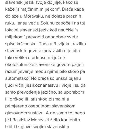
slavenski jezik svoje doljilje, kako se 
kaže "s majčinim mlijekom". Braća kada 
dolaze u Moravsku, ne dolaze praznih 
ruku, jer su već u Solunu započeli na taj 
lokalni slavenski jezik koji naučiše "s 
mlijekom" prevoditi onodobne svete 
spise kršćanske. Tada u 9. vijeku, razlika 
slavenskih govora moravskih nije bila 
tako velika u odnosu na južne 
okolosolunske slavenske govore pa je i 
razumijevanje među njima bilo skoro pa 
automatsko. No braća solunska bijahu 
ljudi vični jezikoznanastvu i vidjeli su da 
samo prevođenje jezično, sa uporabom 
ili grčkog ili latisnkog pisma nije 
primjereno osebujnom slavenskom 
glasovnom sustavu. A ne samo to, nego 
je i Rastislav Moravski želio korijenito 
izbiti iz glave svojim slavenskim 