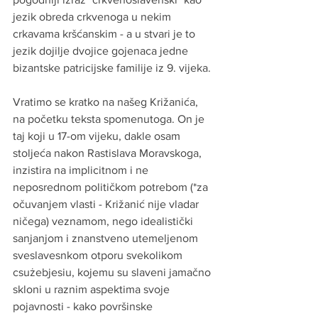
jezik obreda crkvenoga u nekim 
crkavama kršćanskim - a u stvari je to 
jezik dojilje dvojice gojenaca jedne 
bizantske patricijske familije iz 9. vijeka.
Vratimo se kratko na našeg Križanića, 
na početku teksta spomenutoga. On je 
taj koji u 17-om vijeku, dakle osam 
stoljeća nakon Rastislava Moravskoga, 
inzistira na implicitnom i ne 
neposrednom političkom potrebom (*za 
očuvanjem vlasti - Križanić nije vladar 
ničega) veznamom, nego idealistički 
sanjanjom i znanstveno utemeljenom 
sveslavesnkom otporu svekolikom 
csużebjesiu, kojemu su slaveni jamačno 
skloni u raznim aspektima svoje 
pojavnosti - kako površinske 