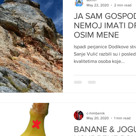
admin
May 22, 2020
2 min read
JA SAM GOSPOD
NEMOJ IMATI 
OSIM MENE
Ispadi perjanice Dodikove s
Sanje Vulić razbili su i posled
kvalitetima osoba koje...
c-himbenik
May 20, 2020
1 min read
BANANE & JOGU