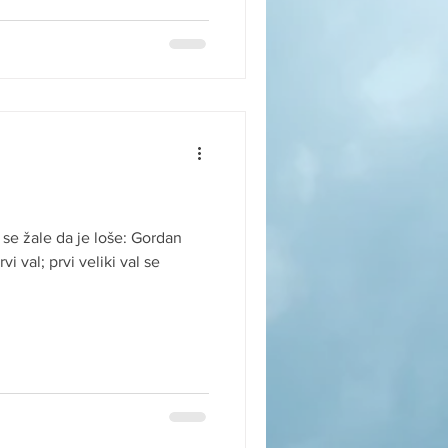
 se žale da je loše: Gordan
i val; prvi veliki val se