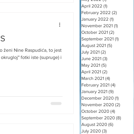
April 2022
(1)
1 post
February 2022
(2)
2 posts
January 2022
(1)
1 post
November 2021
(1)
1 post
October 2021
(2)
2 posts
TS
September 2021
(1)
1 post
August 2021
(5)
5 posts
 o ženi Nine Raspudića, to jest
July 2021
(2)
2 posts
 okrugloj" fotki iste (supruge) i
June 2021
(3)
3 posts
May 2021
(5)
5 posts
April 2021
(2)
2 posts
March 2021
(4)
4 posts
February 2021
(4)
4 posts
January 2021
(9)
9 posts
December 2020
(1)
1 post
November 2020
(2)
2 post
October 2020
(4)
4 posts
September 2020
(8)
8 post
August 2020
(6)
6 posts
July 2020
(3)
3 posts