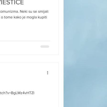
IESTICE
 komunizma. Neki su se smijali
a o tome kako je mogla kupiti
atch?v=BgLMz4vHTZI