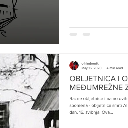
c-himbenik
May 16, 2020
4 min read
OBLJETNICA I 
MEĐUMREŽNE Z
Razne obljetnice imamo ovih 
spomena - obljetnica smrti Ali
dan, 16. svibnja. Ova...