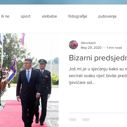
 ili ne
sport
visibabe
fotografija
putovanja
@kockasti
May 29, 2020
1 min read
Bizarni predsjed
Još mi je u sjećanju kako su med
secirali svaku riječ bivše pr
ljevičare od...