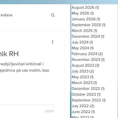
August 2026
(1)
1 post
May 2026
(1)
1 post
kafane
January 2026
(1)
1 post
September 2025
(1)
1 post
March 2025
(1)
1 post
December 2024
(1)
1 post
July 2024
(1)
1 post
May 2024
(1)
1 post
nik RH
February 2024
(2)
2 posts
November 2023
(1)
1 post
iji/ljevičari kritizirali i
August 2023
(3)
3 posts
edsjednice pa vas molim, kao
July 2023
(2)
2 posts
May 2023
(1)
1 post
March 2023
(1)
1 post
December 2022
(1)
1 post
October 2022
(1)
1 post
September 2022
(1)
1 post
July 2022
(2)
2 posts
June 2022
(1)
1 post
May 2022
(1)
1 post