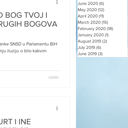
June 2020
(6)
6 posts
May 2020
(12)
12 posts
 BOG TVOJ I
April 2020
(11)
11 posts
DRUGIH BOGOVA
March 2020
(15)
15 posts
February 2020
(18)
18 post
January 2020
(1)
1 post
August 2019
(2)
2 posts
tranke SNSD u Parlamentu BiH
July 2019
(6)
6 posts
nju iluziju o bilo kakvim
June 2019
(3)
3 posts
RT I INE