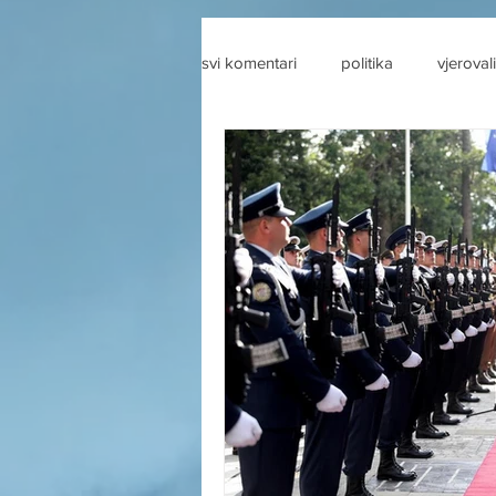
svi komentari
politika
vjerovali
drustvene mreze