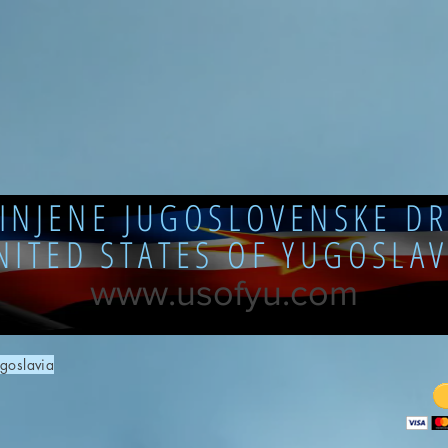
DINJENE JUGOSLOVENSKE DR
NITED STATES OF YUGOSLAV
www.usofyu.com
goslavia