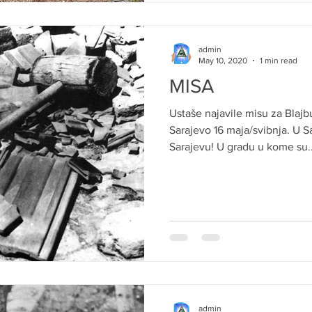
admin
May 10, 2020
1 min read
MISA
Ustaše najavile misu za Blajburg i masovni dolazak u
Sarajevo 16 maja/svibnja. U 
Sarajevu! U gradu u kome su..
admin