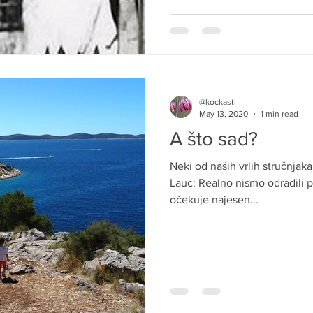
@kockasti
May 13, 2020
1 min read
A što sad?
Neki od naših vrlih stručnjaka
Lauc: Realno nismo odradili prv
očekuje najesen...