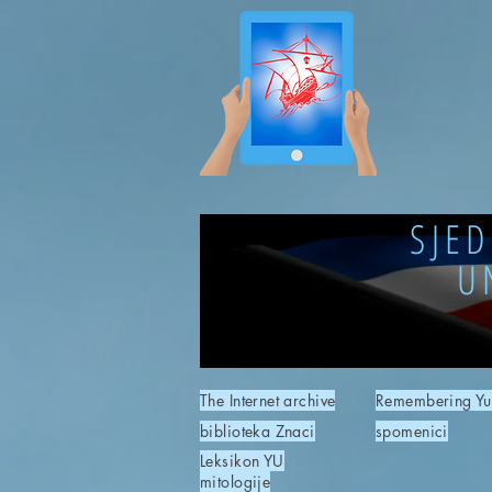
SJE
U
The Internet archive
Remembering Yu
biblioteka Znaci
spomenici
Leksikon YU
mitologije