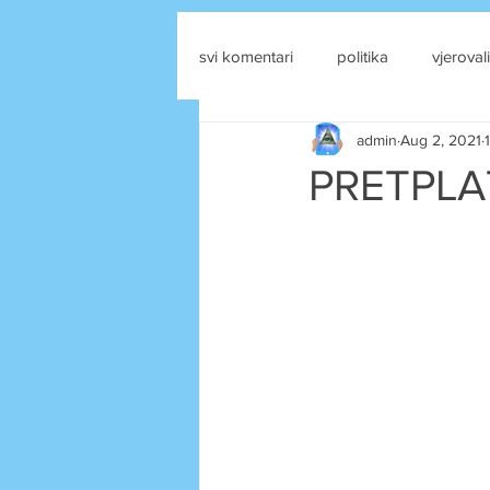
svi komentari
politika
vjerovali
admin
Aug 2, 2021
drustvene mreze
PRETPLA