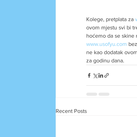
Kolege, pretplata za 
ovom mjestu svi bi t
hoćemo da se skine r
www.usofyu.com
 be
ne kao dodatak ovom 
za godinu dana.
Recent Posts