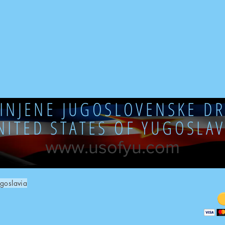
DINJENE JUGOSLOVENSKE DR
NITED STATES OF YUGOSLAV
www.usofyu.com
goslavia