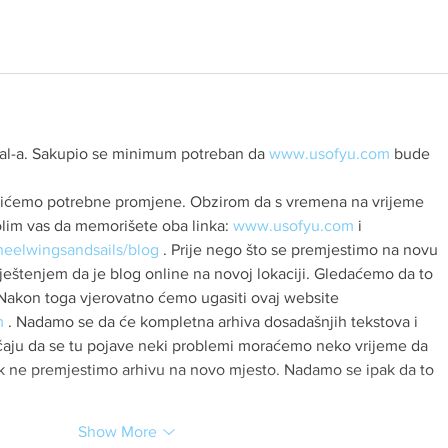
al-a. Sakupio se minimum potreban da 
www.usofyu.com
 bude 
vićemo potrebne promjene. Obzirom da s vremena na vrijeme 
olim vas da memorišete oba linka: 
www.usofyu.com
 i 
heelwingsandsails/blog
 . Prije nego što se premjestimo na novu 
ještenjem da je blog online na novoj lokaciji. Gledaćemo da to 
Nakon toga vjerovatno ćemo ugasiti ovaj website 
m
 . Nadamo se da će kompletna arhiva dosadašnjih tekstova i 
čaju da se tu pojave neki problemi moraćemo neko vrijeme da 
k ne premjestimo arhivu na novo mjesto. Nadamo se ipak da to 
Show More