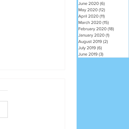
June 2020
(6)
6 posts
May 2020
(12)
12 posts
April 2020
(11)
11 posts
March 2020
(15)
15 posts
February 2020
(18)
18 post
January 2020
(1)
1 post
August 2019
(2)
2 posts
July 2019
(6)
6 posts
June 2019
(3)
3 posts
m na sliku