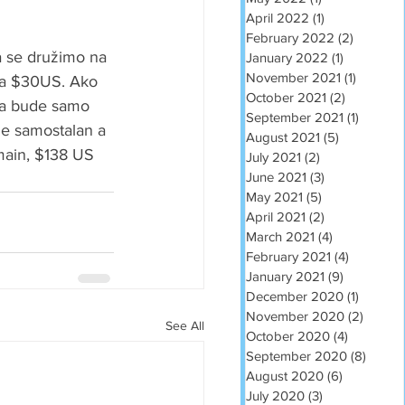
April 2022
(1)
1 post
February 2022
(2)
2 posts
da se družimo na 
January 2022
(1)
1 post
November 2021
(1)
1 post
šta $30US. Ako 
October 2021
(2)
2 posts
sa bude samo 
September 2021
(1)
1 post
e samostalan a 
August 2021
(5)
5 posts
main, $138 US 
July 2021
(2)
2 posts
June 2021
(3)
3 posts
May 2021
(5)
5 posts
April 2021
(2)
2 posts
March 2021
(4)
4 posts
February 2021
(4)
4 posts
January 2021
(9)
9 posts
December 2020
(1)
1 post
November 2020
(2)
2 post
See All
October 2020
(4)
4 posts
September 2020
(8)
8 post
August 2020
(6)
6 posts
July 2020
(3)
3 posts