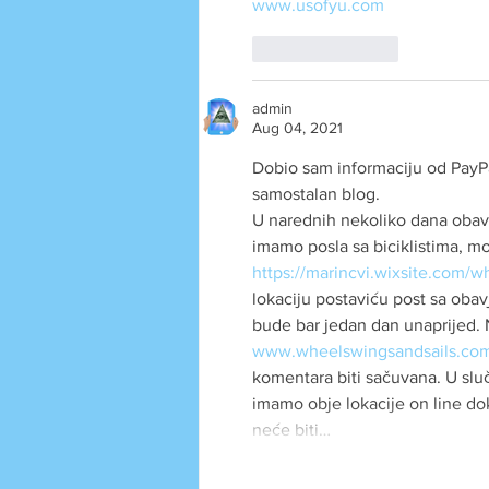
www.usofyu.com
Like
Reply
admin
Aug 04, 2021
Dobio sam informaciju od PayP
samostalan blog.
U narednih nekoliko dana oba
imamo posla sa biciklistima, m
https://marincvi.wixsite.com/w
lokaciju postaviću post sa obav
bude bar jedan dan unaprijed. 
www.wheelswingsandsails.co
komentara biti sačuvana. U slu
imamo obje lokacije on line do
neće biti…