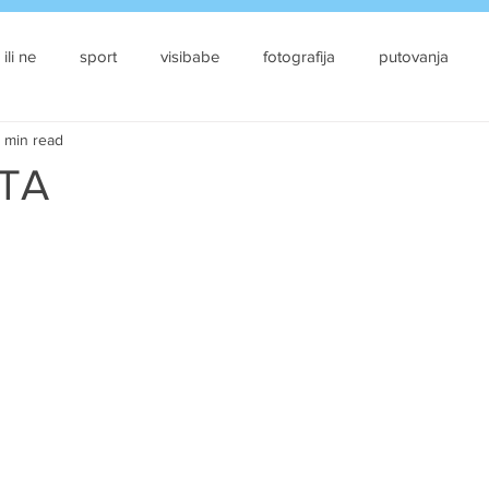
 ili ne
sport
visibabe
fotografija
putovanja
1 min read
TA