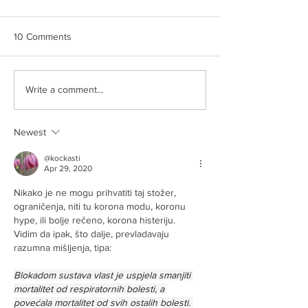
10 Comments
AUU BREE
Slikom na sliku
Write a comment...
Newest
@kockasti
Apr 29, 2020
Nikako je ne mogu prihvatiti taj stožer, 
ograničenja, niti tu korona modu, koronu 
hype, ili bolje rečeno, korona histeriju.
Vidim da ipak, što dalje, prevladavaju 
razumna mišljenja, tipa:
Blokadom sustava vlast je uspjela smanjiti 
mortalitet od respiratornih bolesti, a 
povećala mortalitet od svih ostalih bolesti. 