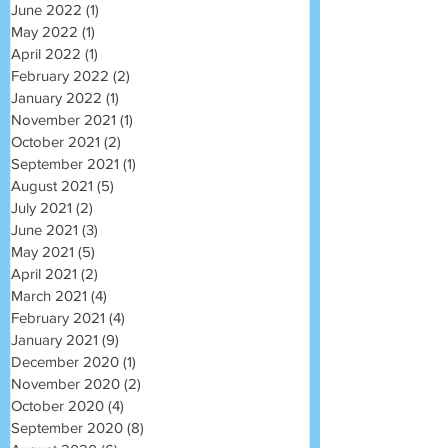
June 2022
(1)
1 post
May 2022
(1)
1 post
April 2022
(1)
1 post
February 2022
(2)
2 posts
January 2022
(1)
1 post
November 2021
(1)
1 post
October 2021
(2)
2 posts
September 2021
(1)
1 post
August 2021
(5)
5 posts
July 2021
(2)
2 posts
June 2021
(3)
3 posts
May 2021
(5)
5 posts
April 2021
(2)
2 posts
March 2021
(4)
4 posts
February 2021
(4)
4 posts
January 2021
(9)
9 posts
December 2020
(1)
1 post
November 2020
(2)
2 posts
October 2020
(4)
4 posts
September 2020
(8)
8 posts