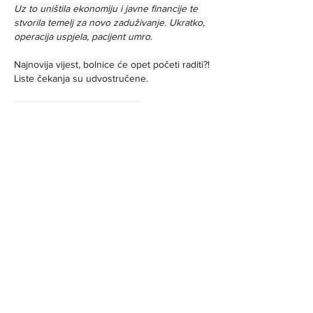
Uz to uništila ekonomiju i javne financije te 
stvorila temelj za novo zaduživanje. Ukratko, 
operacija uspjela, pacijent umro.
Najnovija vijest, bolnice će opet početi raditi?!
Liste čekanja su udvostručene.
Ako su i produžili život kojoj…
Show More
Like
Reply
srbin
Apr 28, 2020
Vipera
an hour ago
Da se ne bi osjećali uskraćenim:
https://net.hr/danas/hrvatska/sjecate-li-se-
cudne-prodaje-maski-vladi-teta-vlasnika-tek-