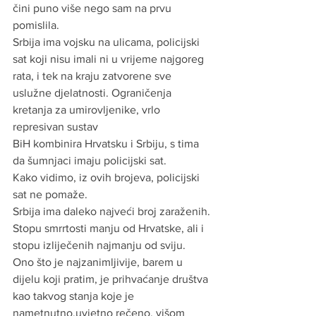
čini puno više nego sam na prvu 
pomislila.
Srbija ima vojsku na ulicama, policijski 
sat koji nisu imali ni u vrijeme najgoreg 
rata, i tek na kraju zatvorene sve 
uslužne djelatnosti. Ograničenja 
kretanja za umirovljenike, vrlo 
represivan sustav
BiH kombinira Hrvatsku i Srbiju, s tima 
da šumnjaci imaju policijski sat.
Kako vidimo, iz ovih brojeva, policijski 
sat ne pomaže. 
Srbija ima daleko najveći broj zaraženih. 
Stopu smrrtosti manju od Hrvatske, ali i 
stopu izliječenih najmanju od sviju.
Ono što je najzanimljivije, barem u 
dijelu koji pratim, je prihvaćanje društva 
kao takvog stanja koje je 
nametnutno,uvjetno rečeno, višom 