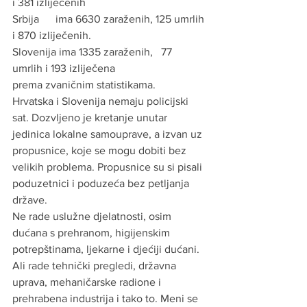
i 381 izliječenih
Srbija      ima 6630 zaraženih, 125 umrlih 
i 870 izliječenih.
Slovenija ima 1335 zaraženih,   77 
umrlih i 193 izliječena
prema zvaničnim statistikama.
Hrvatska i Slovenija nemaju policijski 
sat. Dozvljeno je kretanje unutar 
jedinica lokalne samouprave, a izvan uz 
propusnice, koje se mogu dobiti bez 
velikih problema. Propusnice su si pisali 
poduzetnici i poduzeća bez petljanja 
države.
Ne rade uslužne djelatnosti, osim 
dućana s prehranom, higijenskim 
potrepštinama, ljekarne i djećiji dućani.
Ali rade tehnički pregledi, državna 
uprava, mehaničarske radione i 
prehrabena industrija i tako to. Meni se 