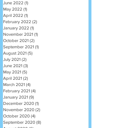
June 2022
(1)
1 post
May 2022
(1)
1 post
April 2022
(1)
1 post
February 2022
(2)
2 posts
January 2022
(1)
1 post
November 2021
(1)
1 post
October 2021
(2)
2 posts
September 2021
(1)
1 post
August 2021
(5)
5 posts
July 2021
(2)
2 posts
June 2021
(3)
3 posts
May 2021
(5)
5 posts
April 2021
(2)
2 posts
March 2021
(4)
4 posts
February 2021
(4)
4 posts
January 2021
(9)
9 posts
December 2020
(1)
1 post
November 2020
(2)
2 posts
October 2020
(4)
4 posts
September 2020
(8)
8 posts