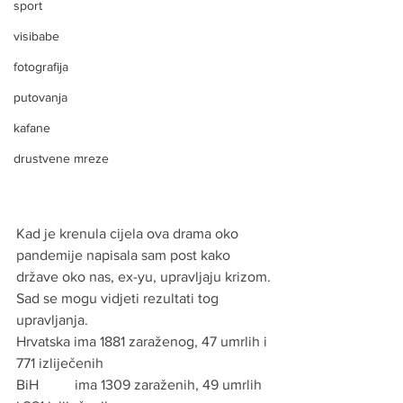
sport
visibabe
fotografija
putovanja
kafane
drustvene mreze
Kad je krenula cijela ova drama oko 
pandemije napisala sam post kako 
države oko nas, ex-yu, upravljaju krizom.
Sad se mogu vidjeti rezultati tog 
upravljanja.
Hrvatska ima 1881 zaraženog, 47 umrlih i 
771 izliječenih
BiH          ima 1309 zaraženih, 49 umrlih 