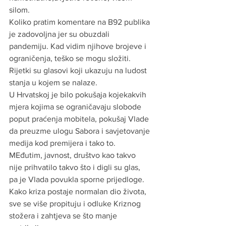
silom.
Koliko pratim komentare na B92 publika 
je zadovoljna jer su obuzdali 
pandemiju. Kad vidim njihove brojeve i 
ograničenja, teško se mogu složiti.
Rijetki su glasovi koji ukazuju na ludost 
stanja u kojem se nalaze. 
U Hrvatskoj je bilo pokušaja kojekakvih 
mjera kojima se ograničavaju slobode 
poput praćenja mobitela, pokušaj Vlade 
da preuzme ulogu Sabora i savjetovanje 
medija kod premijera i tako to.
MEđutim, javnost, društvo kao takvo 
nije prihvatilo takvo što i digli su glas, 
pa je Vlada povukla sporne prijedloge. 
Kako kriza postaje normalan dio života, 
sve se više propituju i odluke Kriznog 
stožera i zahtjeva se što manje 