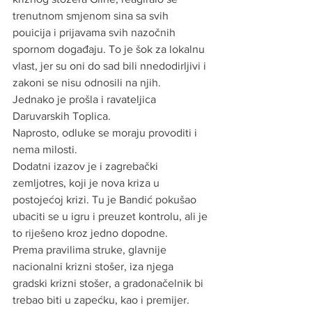
trenutnom smjenom sina sa svih 
pouicija i prijavama svih nazočnih 
spornom događaju. To je šok za lokalnu 
vlast, jer su oni do sad bili nnedodirljivi i 
zakoni se nisu odnosili na njih.
Jednako je prošla i ravateljica 
Daruvarskih Toplica.
Naprosto, odluke se moraju provoditi i 
nema milosti. 
Dodatni izazov je i zagrebački 
zemljotres, koji je nova kriza u 
postojećoj krizi. Tu je Bandić pokušao 
ubaciti se u igru i preuzet kontrolu, ali je 
to riješeno kroz jedno dopodne.
Prema pravilima struke, glavnije 
nacionalni krizni stošer, iza njega 
gradski krizni stošer, a gradonačelnik bi 
trebao biti u zapećku, kao i premijer. 