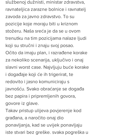
službenoj dužnisti, ministar zdravstva, 
ravnateljica zarazne bolnice i ravnatelj 
zavoda za javno zdravstvo. To su 
pozicije koje moraju biti u kriznom 
stožeru. Naša sreća je da se u ovom 
trenutku na tim pozicijama nalaze ljudi 
koji su stručni i znaju svoj posao. 
Očito da imaju plan, i razrađene korake 
za nekoliko scenarija, uključivo i onaj 
slavni worst case. Najvljuju buće korake 
i događaje koji će ih trigerirat, te 
redovito i jasno komuniciraju s 
javnošću. Svako obraćanje se događa 
bez papira i pripremljenih govora, 
govore iz glave. 
Takav pristup ulijeva povjerenje kod 
građana, a naročito onaj dio 
ponavljanja, kad se uvijek ponavljaju 
iste stvari bez greške. svaka pogreška u 