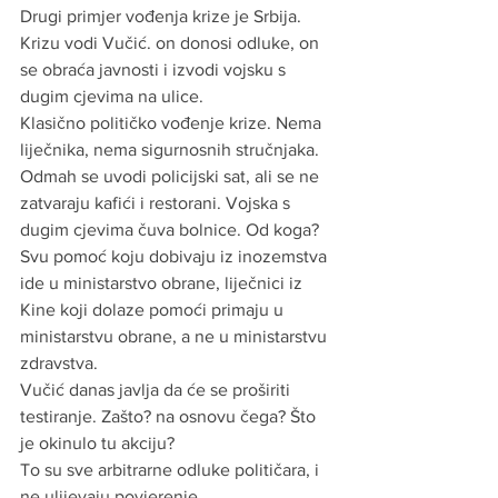
Drugi primjer vođenja krize je Srbija.
Krizu vodi Vučić. on donosi odluke, on 
se obraća javnosti i izvodi vojsku s 
dugim cjevima na ulice.
Klasično političko vođenje krize. Nema 
liječnika, nema sigurnosnih stručnjaka.
Odmah se uvodi policijski sat, ali se ne 
zatvaraju kafići i restorani. Vojska s 
dugim cjevima čuva bolnice. Od koga?
Svu pomoć koju dobivaju iz inozemstva 
ide u ministarstvo obrane, liječnici iz 
Kine koji dolaze pomoći primaju u 
ministarstvu obrane, a ne u ministarstvu 
zdravstva. 
Vučić danas javlja da će se proširiti 
testiranje. Zašto? na osnovu čega? Što 
je okinulo tu akciju?
To su sve arbitrarne odluke političara, i 
ne ulijevaju povjerenje.