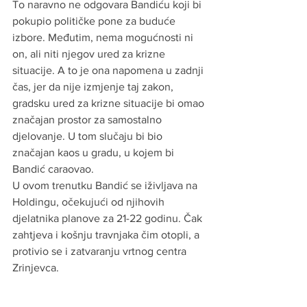
To naravno ne odgovara Bandiću koji bi 
pokupio političke pone za buduće 
izbore. Međutim, nema mogućnosti ni 
on, ali niti njegov ured za krizne 
situacije. A to je ona napomena u zadnji 
čas, jer da nije izmjenje taj zakon, 
gradsku ured za krizne situacije bi omao 
značajan prostor za samostalno 
djelovanje. U tom slučaju bi bio 
značajan kaos u gradu, u kojem bi 
Bandić caraovao.
U ovom trenutku Bandić se iživljava na 
Holdingu, očekujući od njihovih 
djelatnika planove za 21-22 godinu. Čak 
zahtjeva i košnju travnjaka čim otopli, a 
protivio se i zatvaranju vrtnog centra 
Zrinjevca.