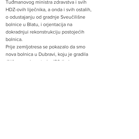
Tuđmanovog ministra zdravstva i svih 
HDZ-ovih liječnika, a onda i svih ostalih, 
o odustajanju od gradnje Sveučilišne 
bolnice u Blatu, i orjentacija na 
dokradnjui rekonstrukciju postojećih 
bolnica.
Prije zemljotresa se pokazalo da smo 
nova bolnica u Dubravi, koju je gradila 
JNA za svoje potrebe '80-ih, je 
upotrebljiva za korištenje u ovoj 
pandemiji, jer ima širok kolni pristup, 
heliodrom i suvremeni bolnički trakt. 
Jedino smo u međuvremenu uspjeli 
sje... nešto u ventilacijskom sustavu, pa 
se radi i šatorski odjel.
Nakon potresa, zbog ozbiljnih oštećenja 
tih starih bolnica, sustav je ostao bez još 
100+ bolničkih postelja u ovom 
trenutku. 