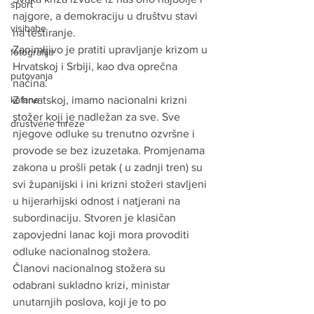
sport
najgore, a demokraciju u društvu stavi 
visibabe
na testiranje.
Zanimljivo je pratiti upravljanje krizom u 
fotografija
Hrvatskoj i Srbiji, kao dva oprečna 
putovanja
načina.
kafane
Z hrvatskoj, imamo nacionalni krizni 
stožer koji je nadležan za sve. Sve 
drustvene mreze
njegove odluke su trenutno ozvršne i 
provode se bez izuzetaka. Promjenama 
zakona u prošli petak ( u zadnji tren) su 
svi županijski i ini krizni stožeri stavljeni 
u hijerarhijski odnost i natjerani na 
subordinaciju. Stvoren je klasičan 
zapovjedni lanac koji mora provoditi 
odluke nacionalnog stožera.
Članovi nacionalnog stožera su 
odabrani sukladno krizi, ministar 
unutarnjih poslova, koji je to po 