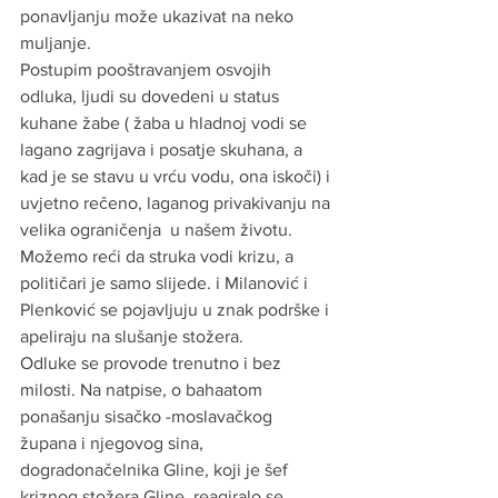
ponavljanju može ukazivat na neko 
muljanje.
Postupim pooštravanjem osvojih 
odluka, ljudi su dovedeni u status 
kuhane žabe ( žaba u hladnoj vodi se 
lagano zagrijava i posatje skuhana, a 
kad je se stavu u vrću vodu, ona iskoči) i 
uvjetno rečeno, laganog privakivanju na 
velika ograničenja  u našem životu.
Možemo reći da struka vodi krizu, a 
političari je samo slijede. i Milanović i 
Plenković se pojavljuju u znak podrške i 
apeliraju na slušanje stožera.
Odluke se provode trenutno i bez 
milosti. Na natpise, o bahaatom 
ponašanju sisačko -moslavačkog 
župana i njegovog sina, 
dogradonačelnika Gline, koji je šef 
kriznog stožera Gline, reagiralo se 