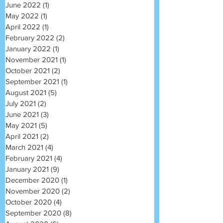
June 2022
(1)
1 post
May 2022
(1)
1 post
April 2022
(1)
1 post
February 2022
(2)
2 posts
January 2022
(1)
1 post
November 2021
(1)
1 post
October 2021
(2)
2 posts
September 2021
(1)
1 post
August 2021
(5)
5 posts
July 2021
(2)
2 posts
June 2021
(3)
3 posts
May 2021
(5)
5 posts
April 2021
(2)
2 posts
March 2021
(4)
4 posts
February 2021
(4)
4 posts
January 2021
(9)
9 posts
December 2020
(1)
1 post
November 2020
(2)
2 posts
October 2020
(4)
4 posts
September 2020
(8)
8 posts