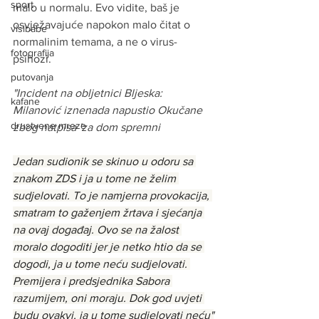
sport
malo u normalu. Evo vidite, baš je 
osvježavajuće napokon malo čitat o 
visibabe
normalinim temama, a ne o virus-
fotografija
psihozi.
putovanja
"Incident na obljetnici Bljeska: 
kafane
Milanović iznenada napustio Okučane 
drustvene mreze
zbog natpisa 'za dom spremni
Jedan sudionik se skinuo u odoru sa 
znakom ZDS i ja u tome ne želim 
sudjelovati. To je namjerna provokacija, 
smatram to gaženjem žrtava i sjećanja 
na ovaj događaj. Ovo se na žalost 
moralo dogoditi jer je netko htio da se 
dogodi, ja u tome neću sudjelovati. 
Premijera i predsjednika Sabora 
razumijem, oni moraju. Dok god uvjeti 
budu ovakvi, ja u tome sudjelovati neću"