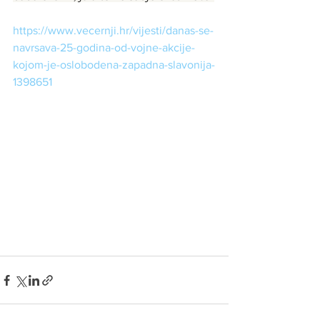
https://www.vecernji.hr/vijesti/danas-se-
navrsava-25-godina-od-vojne-akcije-
kojom-je-oslobodena-zapadna-slavonija-
1398651