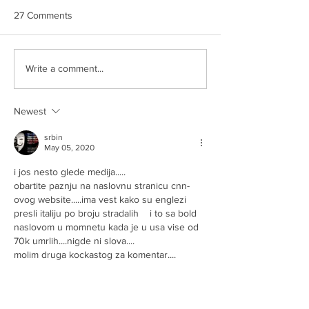
27 Comments
AUU BREE
Slikom na sliku
Write a comment...
Newest
srbin
May 05, 2020
i jos nesto glede medija.....
obartite paznju na naslovnu stranicu cnn-
ovog website.....ima vest kako su englezi 
presli italiju po broju stradalih    i to sa bold 
naslovom u momnetu kada je u usa vise od 
70k umrlih....nigde ni slova....
molim druga kockastog za komentar....