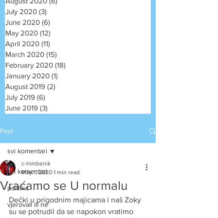
August 2020
(6)
6 posts
July 2020
(3)
3 posts
June 2020
(6)
6 posts
May 2020
(12)
12 posts
April 2020
(11)
11 posts
March 2020
(15)
15 posts
February 2020
(18)
18 posts
January 2020
(1)
1 post
August 2019
(2)
2 posts
July 2019
(6)
6 posts
June 2019
(3)
3 posts
Post
svi komentari
c-himbenik
svi komentari
May 1, 2020
1 min read
Vraćamo se U normalu
politika
Dečki u prigodnim majicama i naš Zoky 
vjerovali ili ne
su se potrudil da se napokon vratimo 