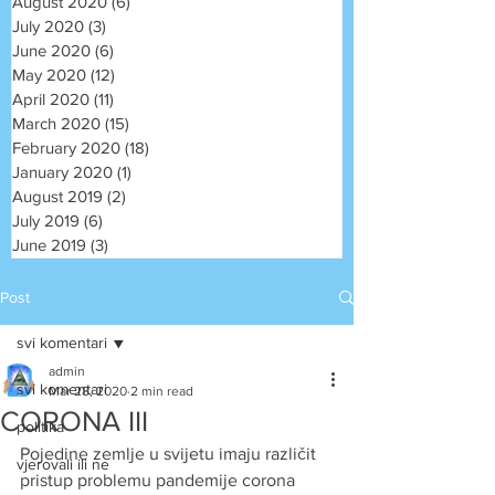
August 2020
(6)
6 posts
July 2020
(3)
3 posts
June 2020
(6)
6 posts
May 2020
(12)
12 posts
April 2020
(11)
11 posts
March 2020
(15)
15 posts
February 2020
(18)
18 posts
January 2020
(1)
1 post
August 2019
(2)
2 posts
July 2019
(6)
6 posts
June 2019
(3)
3 posts
Post
svi komentari
admin
svi komentari
Mar 28, 2020
2 min read
CORONA III
politika
Pojedine zemlje u svijetu imaju različit 
vjerovali ili ne
pristup problemu pandemije corona 