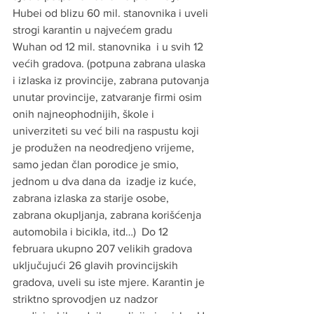
Hubei od blizu 60 mil. stanovnika i uveli 
strogi karantin u najvećem gradu 
Wuhan od 12 mil. stanovnika  i u svih 12 
većih gradova. (potpuna zabrana ulaska 
i izlaska iz provincije, zabrana putovanja 
unutar provincije, zatvaranje firmi osim 
onih najneophodnijih, škole i 
univerziteti su već bili na raspustu koji 
je produžen na neodredjeno vrijeme, 
samo jedan član porodice je smio, 
jednom u dva dana da  izadje iz kuće, 
zabrana izlaska za starije osobe, 
zabrana okupljanja, zabrana korišćenja 
automobila i bicikla, itd…)  Do 12 
februara ukupno 207 velikih gradova 
uključujući 26 glavih provincijskih 
gradova, uveli su iste mjere. Karantin je 
striktno sprovodjen uz nadzor 