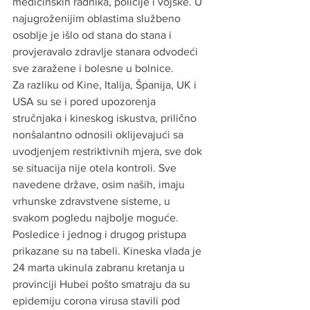
medicinskih radnika, policije i vojske. U 
najugroženijim oblastima službeno 
osoblje je išlo od stana do stana i 
provjeravalo zdravlje stanara odvodeći 
sve zaražene i bolesne u bolnice.
Za razliku od Kine, Italija, Španija, UK i 
USA su se i pored upozorenja 
stručnjaka i kineskog iskustva, prilično 
nonšalantno odnosili oklijevajući sa 
uvodjenjem restriktivnih mjera, sve dok 
se situacija nije otela kontroli. Sve 
navedene države, osim naših, imaju 
vrhunske zdravstvene sisteme, u 
svakom pogledu najbolje moguće. 
Posledice i jednog i drugog pristupa 
prikazane su na tabeli. Kineska vlada je 
24 marta ukinula zabranu kretanja u 
provinciji Hubei pošto smatraju da su 
epidemiju corona virusa stavili pod 