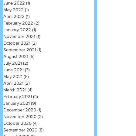
June 2022
(1)
1 post
May 2022
(1)
1 post
April 2022
(1)
1 post
February 2022
(2)
2 posts
January 2022
(1)
1 post
November 2021
(1)
1 post
October 2021
(2)
2 posts
September 2021
(1)
1 post
August 2021
(5)
5 posts
July 2021
(2)
2 posts
June 2021
(3)
3 posts
May 2021
(5)
5 posts
April 2021
(2)
2 posts
March 2021
(4)
4 posts
February 2021
(4)
4 posts
January 2021
(9)
9 posts
December 2020
(1)
1 post
November 2020
(2)
2 posts
October 2020
(4)
4 posts
September 2020
(8)
8 posts