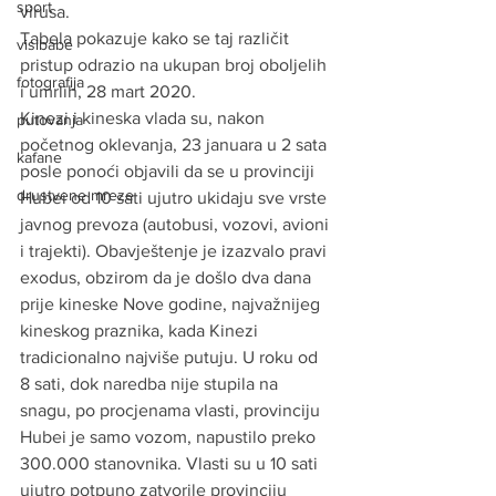
sport
virusa. 
Tabela pokazuje kako se taj različit 
visibabe
pristup odrazio na ukupan broj oboljelih 
fotografija
i umrlih, 28 mart 2020.
Kinezi i kineska vlada su, nakon 
putovanja
početnog oklevanja, 23 januara u 2 sata 
kafane
posle ponoći objavili da se u provinciji 
drustvene mreze
Hubei od 10 sati ujutro ukidaju sve vrste 
javnog prevoza (autobusi, vozovi, avioni 
i trajekti). Obavještenje je izazvalo pravi 
exodus, obzirom da je došlo dva dana 
prije kineske Nove godine, najvažnijeg 
kineskog praznika, kada Kinezi 
tradicionalno najviše putuju. U roku od 
8 sati, dok naredba nije stupila na 
snagu, po procjenama vlasti, provinciju 
Hubei je samo vozom, napustilo preko 
300.000 stanovnika. Vlasti su u 10 sati 
ujutro potpuno zatvorile provinciju 