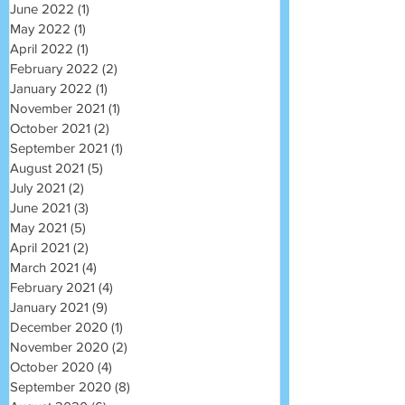
June 2022
(1)
1 post
May 2022
(1)
1 post
April 2022
(1)
1 post
February 2022
(2)
2 posts
January 2022
(1)
1 post
November 2021
(1)
1 post
October 2021
(2)
2 posts
September 2021
(1)
1 post
August 2021
(5)
5 posts
July 2021
(2)
2 posts
June 2021
(3)
3 posts
May 2021
(5)
5 posts
April 2021
(2)
2 posts
March 2021
(4)
4 posts
February 2021
(4)
4 posts
January 2021
(9)
9 posts
December 2020
(1)
1 post
November 2020
(2)
2 posts
October 2020
(4)
4 posts
September 2020
(8)
8 posts