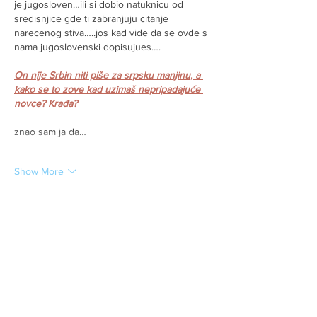
je jugosloven…ili si dobio natuknicu od 
sredisnjice gde ti zabranjuju citanje 
narecenog stiva…..jos kad vide da se ovde s 
nama jugoslovenski dopisujues….
On nije Srbin niti piše za srpsku manjinu, a 
kako se to zove kad uzimaš nepripadajuće 
novce? Krađa?
znao sam ja da…
Show More
Like
Reply
srbin
Apr 08, 2021
molim lepo zapadne srbe da nama 
propalicama u zadnjim klupama objasne i 
nacrtaju da  kako sad pa to da one i onakve 
pupovceve novosti..sto se klicu kao glasnik 