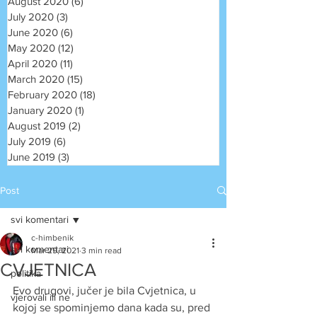
August 2020
(6)
6 posts
July 2020
(3)
3 posts
June 2020
(6)
6 posts
May 2020
(12)
12 posts
April 2020
(11)
11 posts
March 2020
(15)
15 posts
February 2020
(18)
18 posts
January 2020
(1)
1 post
August 2019
(2)
2 posts
July 2019
(6)
6 posts
June 2019
(3)
3 posts
Post
svi komentari
c-himbenik
svi komentari
Mar 29, 2021
3 min read
CVJETNICA
politika
Evo drugovi, jučer je bila Cvjetnica, u 
vjerovali ili ne
kojoj se spominjemo dana kada su, pred 