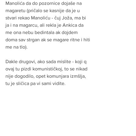
Manolića da do pozornice dojaše na 
magaretu (pričalo se kasnije da je u 
stvari rekao Manoliću - čuj Joža, ma bi 
ja i na magarcu, ali rekla je Ankica da 
me ona nebu bedintala ak dojdem 
doma sav strgan ak se magare ritne i hiti 
me na tlo).
Dakle drugovi, ako sada mislite - koji q 
ovaj tu pizdi komunističkoj, to se nikad 
nije dogodilo, opet komunjara izmšlja, 
tu je sličica pa vi sami vidite.