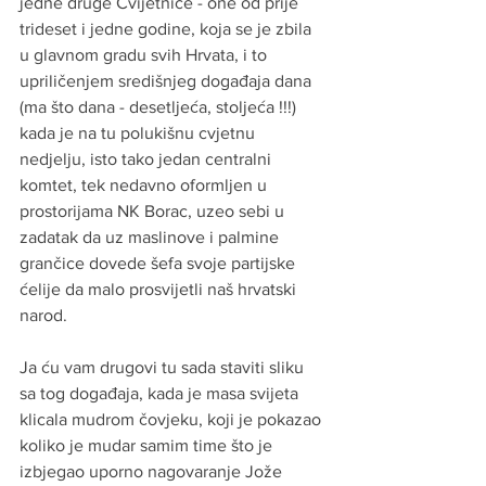
jedne druge Cvijetnice - one od prije 
trideset i jedne godine, koja se je zbila 
u glavnom gradu svih Hrvata, i to 
upriličenjem središnjeg događaja dana 
(ma što dana - desetljeća, stoljeća !!!) 
kada je na tu polukišnu cvjetnu 
nedjelju, isto tako jedan centralni 
komtet, tek nedavno oformljen u 
prostorijama NK Borac, uzeo sebi u 
zadatak da uz maslinove i palmine 
grančice dovede šefa svoje partijske 
ćelije da malo prosvijetli naš hrvatski 
narod.
Ja ću vam drugovi tu sada staviti sliku 
sa tog događaja, kada je masa svijeta 
klicala mudrom čovjeku, koji je pokazao 
koliko je mudar samim time što je 
izbjegao uporno nagovaranje Jože 