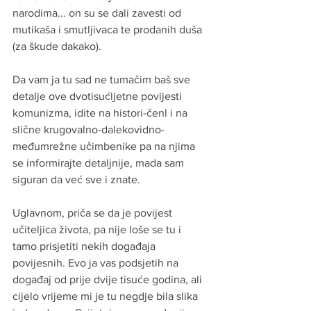
narodima... on su se dali zavesti od 
mutikaša i smutljivaca te prodanih duša 
(za škude dakako).
Da vam ja tu sad ne tumačim baš sve 
detalje ove dvotisućljetne povijesti 
komunizma, idite na histori-čenl i na 
slične krugovalno-dalekovidno-
međumrežne učimbenike pa na njima 
se informirajte detaljnije, mada sam 
siguran da već sve i znate.
Uglavnom, priča se da je povijest 
učiteljica života, pa nije loše se tu i 
tamo prisjetiti nekih događaja 
povijesnih. Evo ja vas podsjetih na 
događaj od prije dvije tisuće godina, ali 
cijelo vrijeme mi je tu negdje bila slika 