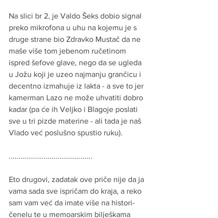
Na slici br 2, je Valdo Šeks dobio signal 
preko mikrofona u uhu na kojemu je s 
druge strane bio Zdravko Mustač da ne 
maše više tom jebenom ručetinom 
ispred šefove glave, nego da se ugleda 
u Jožu koji je uzeo najmanju grančicu i 
decentno izmahuje iz lakta - a sve to jer 
kamerman Lazo ne može uhvatiti dobro 
kadar (pa će ih Veljko i Blagoje poslati 
sve u tri pizde materine - ali tada je naš 
Vlado već poslušno spustio ruku).
...........................................
Eto drugovi, zadatak ove priče nije da ja 
vama sada sve ispričam do kraja, a reko 
sam vam već da imate više na histori-
čenelu te u memoarskim bilješkama 