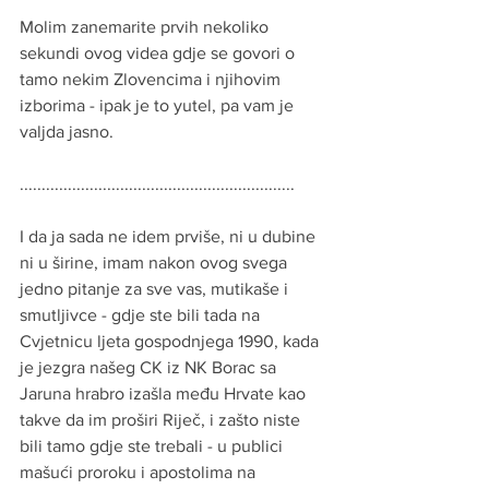
Molim zanemarite prvih nekoliko 
sekundi ovog videa gdje se govori o 
tamo nekim Zlovencima i njihovim 
izborima - ipak je to yutel, pa vam je 
valjda jasno.
...............................................................
I da ja sada ne idem prviše, ni u dubine 
ni u širine, imam nakon ovog svega 
jedno pitanje za sve vas, mutikaše i 
smutljivce - gdje ste bili tada na 
Cvjetnicu ljeta gospodnjega 1990, kada 
je jezgra našeg CK iz NK Borac sa 
Jaruna hrabro izašla među Hrvate kao 
takve da im proširi Riječ, i zašto niste 
bili tamo gdje ste trebali - u publici 
mašući proroku i apostolima na 