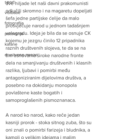
sport
dve hiljade let naši davni prakomunisti 
odlučili skromno i na magaretu dopeljati 
visibabe
šefa jedne partijske ćelije da malo 
fotografija
prosvjećuje narod u jednom tadašnjem 
velegradu. Ideja je bila da se osnuje CK 
putovanja
kojemu je jezgru činilo 12 pripadnika 
kafane
raznih društvenih slojeva, te da se na 
drustvene mreze
tim osnovama široke narodne fronte 
dela na smanjivanju društvenih i klasnih 
razlika, ljubavi i pomirbi među 
antagoniziranim dijelovima društva, a 
posebno na dokidanju monopola 
povlaštene kaste bogatih i 
samoproglašenih pismoznanaca.
A narod ko narod, kako reče jedan 
kasniji prorok - stoka sitnog zuba, što su 
oni znali o pomirbi farizeja i bludnika, a 
kamoli o velikim idejama i malim 