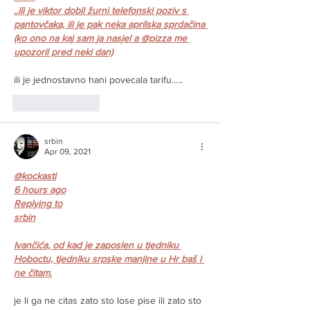
..ili je viktor dobil žurni telefonski poziv s 
pantovčaka, ili je pak neka aprilska sprdačina 
(ko ono na kaj sam ja nasjel a @pizza me 
upozoril pred neki dan)
ili je jednostavno hani povecala tarifu…..
Like
Reply
srbin
Apr 09, 2021
@kockasti
6 hours ago
Replying to
srbin
Ivančića, od kad je zaposlen u tjedniku 
Hoboctu, tjedniku srpske manjine u Hr baš i 
ne čitam.
je li ga ne citas zato sto lose pise ili zato sto 