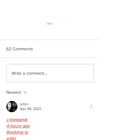
62 Comments
AUU BREE
Slikom na sliku
Write a comment...
Newest
srbin
Apr 09, 2021
c-himbenik
4 hours ago
Replying to
srbin