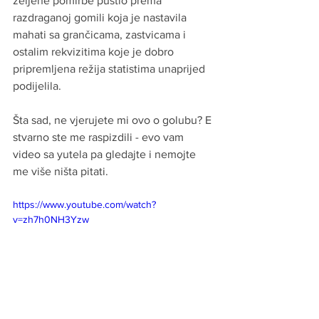
željene pomirbe pustio prema 
razdraganoj gomili koja je nastavila 
mahati sa grančicama, zastvicama i 
ostalim rekvizitima koje je dobro 
pripremljena režija statistima unaprijed 
podijelila.
Šta sad, ne vjerujete mi ovo o golubu? E 
stvarno ste me raspizdili - evo vam 
video sa yutela pa gledajte i nemojte 
me više ništa pitati.
https://www.youtube.com/watch?
v=zh7h0NH3Yzw