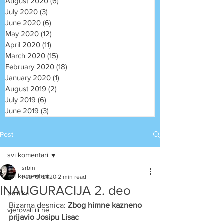
August 2020
(6)
6 posts
July 2020
(3)
3 posts
June 2020
(6)
6 posts
May 2020
(12)
12 posts
April 2020
(11)
11 posts
March 2020
(15)
15 posts
February 2020
(18)
18 posts
January 2020
(1)
1 post
August 2019
(2)
2 posts
July 2019
(6)
6 posts
June 2019
(3)
3 posts
Post
svi komentari
srbin
svi komentari
Feb 19, 2020
2 min read
INAUGURACIJA 2. deo
politika
Bizarna desnica: 
Zbog himne kazneno 
vjerovali ili ne
prijavio Josipu Lisac