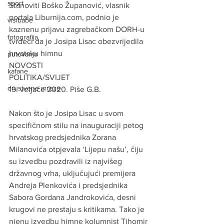
sport
Stanoviti Boško Županović, vlasnik 
portala Liburnija.com, podnio je 
visibabe
kaznenu prijavu zagrebačkom DORH-u 
fotografija
tvrdeći da je Josipa Lisac obezvrijedila 
hrvatsku himnu
putovanja
NOVOSTI
kafane
POLITIKA/SVIJET
drustvene mreze
19. veljače 2020. Piše G.B. 
Nakon što je Josipa Lisac u svom 
specifičnom stilu na inauguraciji petog 
hrvatskog predsjednika Zorana 
Milanovića otpjevala ‘Lijepu našu’, čiju 
su izvedbu pozdravili iz najvišeg 
državnog vrha, uključujući premijera 
Andreja Plenkovića i predsjednika 
Sabora Gordana Jandrokovića, desni 
krugovi ne prestaju s kritikama. Tako je 
njenu izvedbu himne kolumnist Tihomir 