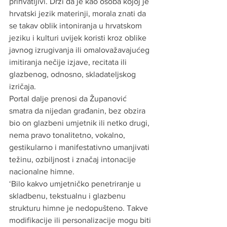
prihvatljivi. Drži da je kao osoba kojoj je 
hrvatski jezik materinji, morala znati da 
se takav oblik intoniranja u hrvatskom 
jeziku i kulturi uvijek koristi kroz oblike 
javnog izrugivanja ili omalovažavajućeg 
imitiranja nečije izjave, recitata ili 
glazbenog, odnosno, skladateljskog 
izričaja. 
Portal dalje prenosi da Županović 
smatra da nijedan građanin, bez obzira 
bio on glazbeni umjetnik ili netko drugi, 
nema pravo tonalitetno, vokalno, 
gestikularno i manifestativno umanjivati 
težinu, ozbiljnost i značaj intonacije 
nacionalne himne. 
‘Bilo kakvo umjetničko penetriranje u 
skladbenu, tekstualnu i glazbenu 
strukturu himne je nedopušteno. Takve 
modifikacije ili personalizacije mogu biti 