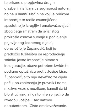
tolerirane u prepjevima drugih 
glazbenih izričaja uz suglasnost autora, 
no ne u himni. Način na koji je prilikom 
intonacije to radila osumnjičena 
apsolutno je izrugljiv i omalovažavajući 
zbog čega smatram da je iz istog 
proizašla osnova sumnje u počinjenje 
prijavljenog kaznenog dijela’, 
obrazložio je Županović, koji je 
predložio tužilaštvu da reproduciraju 
snimku javne intonacije himne s 
inauguracije, obave potrebne izvide te 
podignu optužnicu protiv Josipe Lisac. 
Županović, a to nije nevažno za cijelu 
priču, po zanimanju je pravnik i nema 
nikakve veze s muzikom, kamoli da bi 
bio stručnjak, ali ga to nije spriječilo da 
izvedbu Josipe Lisac nazove 
degutantnom. ‘Čisto omalovažavanje. 