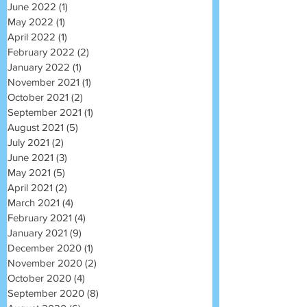
June 2022
(1)
1 post
May 2022
(1)
1 post
April 2022
(1)
1 post
February 2022
(2)
2 posts
January 2022
(1)
1 post
November 2021
(1)
1 post
October 2021
(2)
2 posts
September 2021
(1)
1 post
August 2021
(5)
5 posts
July 2021
(2)
2 posts
June 2021
(3)
3 posts
May 2021
(5)
5 posts
April 2021
(2)
2 posts
March 2021
(4)
4 posts
February 2021
(4)
4 posts
January 2021
(9)
9 posts
December 2020
(1)
1 post
November 2020
(2)
2 posts
October 2020
(4)
4 posts
September 2020
(8)
8 posts