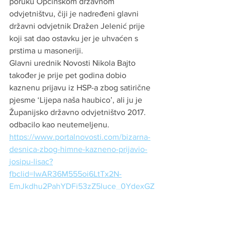
poruku Općinskom državnom 
odvjetništvu, čiji je nadređeni glavni 
državni odvjetnik Dražen Jelenić prije 
koji sat dao ostavku jer je uhvaćen s 
prstima u masoneriji.  
Glavni urednik Novosti Nikola Bajto 
također je prije pet godina dobio 
kaznenu prijavu iz HSP-a zbog satirične 
pjesme ‘Lijepa naša haubico’, ali ju je 
Županijsko državno odvjetništvo 2017. 
odbacilo kao neutemeljenu.
https://www.portalnovosti.com/bizarna-
desnica-zbog-himne-kazneno-prijavio-
josipu-lisac?
fbclid=IwAR36M555oi6LtTx2N-
EmJkdhu2PahYDFi53zZ5luce_0YdexGZ
9vn0f9P1E
politika