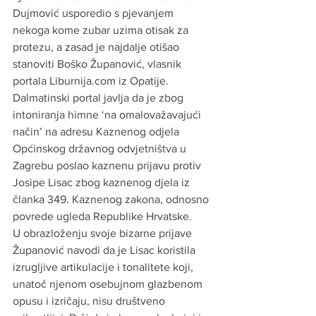
Dujmović usporedio s pjevanjem 
nekoga kome zubar uzima otisak za 
protezu, a zasad je najdalje otišao 
stanoviti Boško Županović, vlasnik 
portala Liburnija.com iz Opatije.
Dalmatinski portal javlja da je zbog 
intoniranja himne ‘na omalovažavajući 
način’ na adresu Kaznenog odjela 
Općinskog državnog odvjetništva u 
Zagrebu poslao kaznenu prijavu protiv 
Josipe Lisac zbog kaznenog djela iz 
članka 349. Kaznenog zakona, odnosno 
povrede ugleda Republike Hrvatske. 
U obrazloženju svoje bizarne prijave 
Županović navodi da je Lisac koristila 
izrugljive artikulacije i tonalitete koji, 
unatoč njenom osebujnom glazbenom 
opusu i izričaju, nisu društveno 