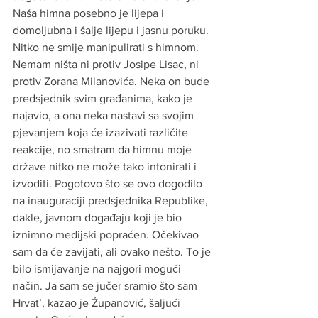
Naša himna posebno je lijepa i 
domoljubna i šalje lijepu i jasnu poruku. 
Nitko ne smije manipulirati s himnom. 
Nemam ništa ni protiv Josipe Lisac, ni 
protiv Zorana Milanovića. Neka on bude 
predsjednik svim građanima, kako je 
najavio, a ona neka nastavi sa svojim 
pjevanjem koja će izazivati različite 
reakcije, no smatram da himnu moje 
države nitko ne može tako intonirati i 
izvoditi. Pogotovo što se ovo dogodilo 
na inauguraciji predsjednika Republike, 
dakle, javnom događaju koji je bio 
iznimno medijski popraćen. Očekivao 
sam da će zavijati, ali ovako nešto. To je 
bilo ismijavanje na najgori mogući 
način. Ja sam se jučer sramio što sam 
Hrvat’, kazao je Županović, šaljući 