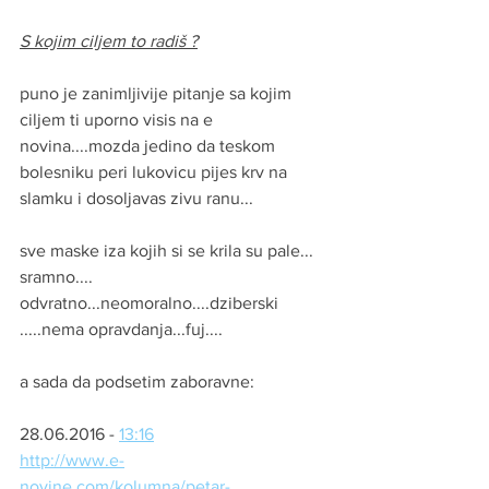
S kojim ciljem to radiš ?
puno je zanimljivije pitanje sa kojim 
ciljem ti uporno visis na e 
novina....mozda jedino da teskom 
bolesniku peri lukovicu pijes krv na 
slamku i dosoljavas zivu ranu...
sve maske iza kojih si se krila su pale...
sramno.... 
odvratno...neomoralno....dziberski 
.....nema opravdanja...fuj....
a sada da podsetim zaboravne:
28.06.2016 - 
13:16
http://www.e-
novine.com/kolumna/petar-