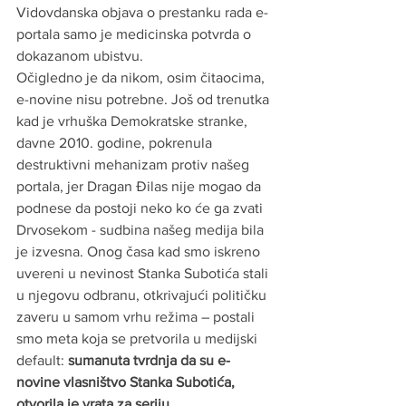
Vidovdanska objava o prestanku rada e-
portala samo je medicinska potvrda o 
dokazanom ubistvu.
Očigledno je da nikom, osim čitaocima, 
e-novine nisu potrebne. Još od trenutka 
kad je vrhuška Demokratske stranke, 
davne 2010. godine, pokrenula 
destruktivni mehanizam protiv našeg 
portala, jer Dragan Đilas nije mogao da 
podnese da postoji neko ko će ga zvati 
Drvosekom - sudbina našeg medija bila 
je izvesna. Onog časa kad smo iskreno 
uvereni u nevinost Stanka Subotića stali 
u njegovu odbranu, otkrivajući političku 
zaveru u samom vrhu režima – postali 
smo meta koja se pretvorila u medijski 
default: 
sumanuta tvrdnja da su e-
novine vlasništvo Stanka Subotića, 
otvorila je vrata za seriju 