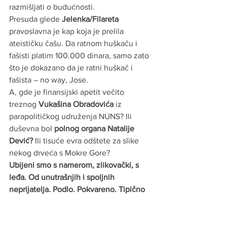
razmišljati o budućnosti.
Presuda glede 
Jelenka/Filareta
pravoslavna je kap koja je prelila 
ateističku čašu. Da ratnom huškaču i 
fašisti platim 100.000 dinara, samo zato 
što je dokazano da je ratni huškač i 
fašista – no way, Jose.
A, gde je finansijski apetit večito 
treznog 
Vukašina Obradovića
 iz 
parapolitičkog udruženja NUNS? Ili 
duševna bol 
polnog organa Natalije 
Dević?
 Ili tisuće evra odštete za slike 
nekog drveća s Mokre Gore?
Ubijeni smo s namerom, zlikovački, s 
leđa. Od unutrašnjih i spoljnih 
neprijatelja. Podlo. Pokvareno. Tipično 
srbijanski.
Ali, vredelo je. Imalo je smisla. Jebati 
fašiste, sr
b
ske skotove, đubrad, budale i 