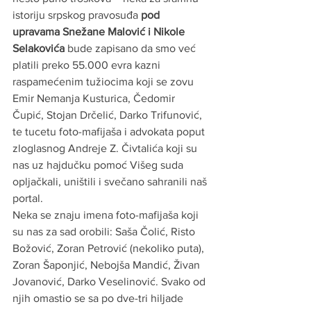
istoriju srpskog pravosuđa 
pod 
upravama Snežane Malović i Nikole 
Selakovića
 bude zapisano da smo već 
platili preko 55.000 evra kazni 
raspamećenim tužiocima koji se zovu 
Emir Nemanja Kusturica, Čedomir 
Čupić, Stojan Drčelić, Darko Trifunović, 
te tucetu foto-mafijaša i advokata poput 
zloglasnog Andreje Z. Čivtalića koji su 
nas uz hajdučku pomoć Višeg suda 
opljačkali, uništili i svečano sahranili naš 
portal.
Neka se znaju imena foto-mafijaša koji 
su nas za sad orobili: Saša Čolić, Risto 
Božović, Zoran Petrović (nekoliko puta), 
Zoran Šaponjić, Nebojša Mandić, Živan 
Jovanović, Darko Veselinović. Svako od 
njih omastio se sa po dve-tri hiljade 