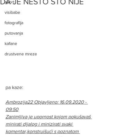
DA JE NESTO STO NIJE
sport
visibabe
fotografija
putovanja
kafane
drustvene mreze
pa kaze:
Ambrozija22 Objavljeno: 16.09.2020 - 
09:50
Zanimljiva je upornost kojom pokušavaš 
minirati dijalog i minizirati svaki 
komentar,konstruišući s poznatom 