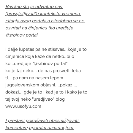
Bas kao što je odvratno nas 
"prosvjetljivati"u kontekstu vremena 
citanja ovog portala,a istodobno se ne 
osvrtati na činjenicu tko uredjuje 
@srbinov portal.
i dalje lupetas pa ne stisavas...koja je to 
cinjenica koja kaze da netko..bilo 
ko...uredjuje "@srbinov portal"
ko je taj neko... de nas prosvetli leba 
ti....pa nam na nasem lepom 
jugoslovenskom objasni....pokazi... 
dokazi... gde je to i kad je to i kako je to 
taj tvoj neko "uredjivao" blog 
www.usofyu.com
I prestani pokušavati obesmišljavati 
komentare,upornim nametanjem 