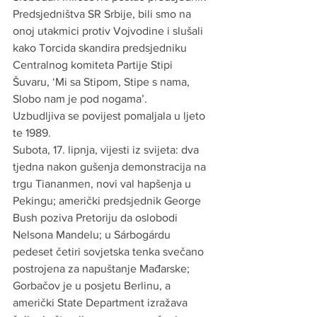
Predsjedništva SR Srbije, bili smo na 
onoj utakmici protiv Vojvodine i slušali 
kako Torcida skandira predsjedniku 
Centralnog komiteta Partije Stipi 
Šuvaru, ‘Mi sa Stipom, Stipe s nama, 
Slobo nam je pod nogama’.
Uzbudljiva se povijest pomaljala u ljeto 
te 1989.
Subota, 17. lipnja, vijesti iz svijeta: dva 
tjedna nakon gušenja demonstracija na 
trgu Tiananmen, novi val hapšenja u 
Pekingu; američki predsjednik George 
Bush poziva Pretoriju da oslobodi 
Nelsona Mandelu; u Sárbogárdu 
pedeset četiri sovjetska tenka svečano 
postrojena za napuštanje Mađarske; 
Gorbačov je u posjetu Berlinu, a 
američki State Department izražava 