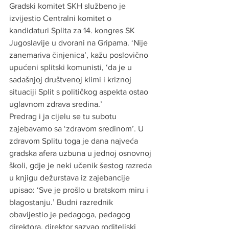
Gradski komitet SKH službeno je 
izvijestio Centralni komitet o 
kandidaturi Splita za 14. kongres SK 
Jugoslavije u dvorani na Gripama. ‘Nije 
zanemariva činjenica’, kažu poslovično 
upućeni splitski komunisti, ‘da je u 
sadašnjoj društvenoj klimi i kriznoj 
situaciji Split s političkog aspekta ostao 
uglavnom zdrava sredina.’
Predrag i ja cijelu se tu subotu 
zajebavamo sa ‘zdravom sredinom’. U 
zdravom Splitu toga je dana najveća 
gradska afera uzbuna u jednoj osnovnoj 
školi, gdje je neki učenik šestog razreda 
u knjigu dežurstava iz zajebancije 
upisao: ‘Sve je prošlo u bratskom miru i 
blagostanju.’ Budni razrednik 
obavijestio je pedagoga, pedagog 
direktora, direktor sazvao roditeljski 