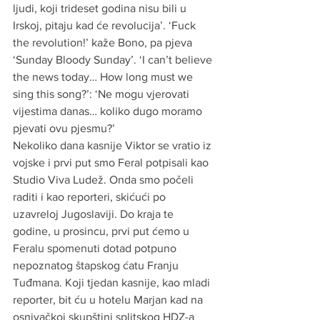
ljudi, koji trideset godina nisu bili u 
Irskoj, pitaju kad će revolucija’. ‘Fuck 
the revolution!’ kaže Bono, pa pjeva 
‘Sunday Bloody Sunday’. ‘I can’t believe 
the news today… How long must we 
sing this song?’: ‘Ne mogu vjerovati 
vijestima danas… koliko dugo moramo 
pjevati ovu pjesmu?’
Nekoliko dana kasnije Viktor se vratio iz 
vojske i prvi put smo Feral potpisali kao 
Studio Viva Ludež. Onda smo počeli 
raditi i kao reporteri, skićući po 
uzavreloj Jugoslaviji. Do kraja te 
godine, u prosincu, prvi put ćemo u 
Feralu spomenuti dotad potpuno 
nepoznatog štapskog ćatu Franju 
Tuđmana. Koji tjedan kasnije, kao mladi 
reporter, bit ću u hotelu Marjan kad na 
osnivačkoj skupštini splitskog HDZ-a 