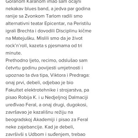
Goranom Karanom imao sam očajni 
nekakav blues band, a jedva par godina 
ranije sa Zvonkom Tarlom radili smo 
alternativni teatar Epicentar, na Peristilu 
igrali Brechta i dovodili Disciplinu kičme 
na Matejušku. Mislili smo da je život 
rock’n’roll, kazeta s pjesmama od tri 
minute.
Prethodno ljeto, recimo, odslušao sam 
četvrtu godinu povijesti umjetnosti i 
upoznao ta dva tipa, Viktora i Predraga: 
onaj prvi, debeli, odjebao je bio 
Fakultet elektrotehnike i strojarstva, pa 
pisao Robija K. i u Nedjeljnoj Dalmaciji 
uređivao Feral, a onaj drugi, dugokosi, 
završavao je kazališnu režiju na 
beogradskoj Akademiji i pisao za Feral 
neke zajebancije. Kad je debeli, 
završivši s Udbom i suđenjem, trebao 