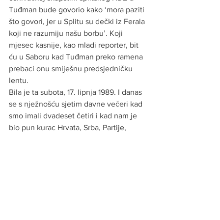
Tuđman bude govorio kako ‘mora paziti 
što govori, jer u Splitu su dečki iz Ferala 
koji ne razumiju našu borbu’. Koji 
mjesec kasnije, kao mladi reporter, bit 
ću u Saboru kad Tuđman preko ramena 
prebaci onu smiješnu predsjedničku 
lentu.
Bila je ta subota, 17. lipnja 1989. I danas 
se s nježnošću sjetim davne večeri kad 
smo imali dvadeset četiri i kad nam je 
bio pun kurac Hrvata, Srba, Partije, 
Torcide, fratara, vjerskih sloboda, 
ljudskih prava, privredne reforme i 
kanadskih ustaša: davne subote kad je o 
Irskoj, siromaštvu i korumpiranoj vladi 
govorio Bono Vox, a riječ ‘blagostanje’ 
bila zajebancija iz učeničke knjige 
dežurstava u jednoj splitskoj osnovnoj 