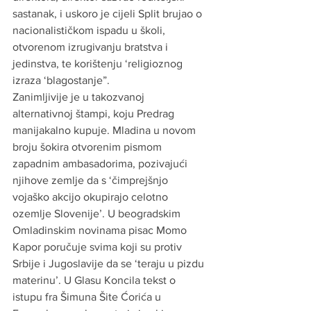
sastanak, i uskoro je cijeli Split brujao o 
nacionalističkom ispadu u školi, 
otvorenom izrugivanju bratstva i 
jedinstva, te korištenju ‘religioznog 
izraza ‘blagostanje”.
Zanimljivije je u takozvanoj 
alternativnoj štampi, koju Predrag 
manijakalno kupuje. Mladina u novom 
broju šokira otvorenim pismom 
zapadnim ambasadorima, pozivajući 
njihove zemlje da s ‘čimprejšnjo 
vojaško akcijo okupirajo celotno 
ozemlje Slovenije’. U beogradskim 
Omladinskim novinama pisac Momo 
Kapor poručuje svima koji su protiv 
Srbije i Jugoslavije da se ‘teraju u pizdu 
materinu’. U Glasu Koncila tekst o 
istupu fra Šimuna Šite Ćorića u 