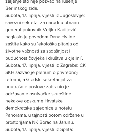
žaljenje što nije pozvao na rušenje 
Berlinskog zida.
Subota, 17. lipnja, vijesti iz Jugoslavije: 
savezni sekretar za narodnu obranu 
general-pukovnik Veljko Kadijević 
naglasio je povodom Dana civilne 
zaštite kako su ‘ekološka pitanja od 
životne važnosti za sadašnjost i 
budućnost čovjeka i društva u cjelini’.
Subota, 17. lipnja, vijesti iz Zagreba: CK 
SKH sazvao je plenum o privrednoj 
reformi, a Gradski sekretarijat za 
unutrašnje poslove zabranio je 
održavanje osnivačke skupštine 
nekakve opskurne Hrvatske 
demokratske zajednice u hotelu 
Panorama, u tajnosti potom održane u 
prostorijama NK Borac na Jarunu.
Subota, 17. lipnja, vijesti iz Splita: 