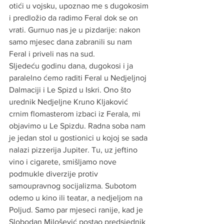
otići u vojsku, upoznao me s dugokosim 
i predložio da radimo Feral dok se on 
vrati. Gurnuo nas je u pizdarije: nakon 
samo mjesec dana zabranili su nam 
Feral i priveli nas na sud.
Sljedeću godinu dana, dugokosi i ja 
paralelno ćemo raditi Feral u Nedjeljnoj 
Dalmaciji i Le Spizd u Iskri. Ono što 
urednik Nedjeljne Kruno Kljaković 
crnim flomasterom izbaci iz Ferala, mi 
objavimo u Le Spizdu. Radna soba nam 
je jedan stol u gostionici u kojoj se sada 
nalazi pizzerija Jupiter. Tu, uz jeftino 
vino i cigarete, smišljamo nove 
podmukle diverzije protiv 
samoupravnog socijalizma. Subotom 
odemo u kino ili teatar, a nedjeljom na 
Poljud. Samo par mjeseci ranije, kad je 
Slobodan Milošević postao predsjednik 