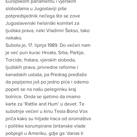
Europskom parlamentu i vjerskim 
slobodama u Jugoslaviji piše 
potpredsjednik nečega što se zove 
Jugoslavenski helsinški komitet za 
ljudska prava, neki Vladimir Šekso, tako 
nekako.
Subota je, 17. lipnja 1989. Do večeri nam 
je već pun kurac Hrvata, Srba, Partije, 
Torcide, fratara, vjerskih sloboda, 
ljudskih prava, privredne reforme i 
kanadskih ustaša, pa Predrag predlaže 
da popijemo još po jedno piće i odemo 
popeti se na našu pelegrinku kraj 
bolnice. Onda se sjetimo da imamo 
karte za ‘Rattle and Hum’ u devet. Te 
subotnje večeri u kinu Tesla Bono Vox 
priča kako su hiljade Iraca od siromaštva 
i politike korumpirane britanske vlade 
pobjegli u Ameriku, gdje ga ‘danas ti 