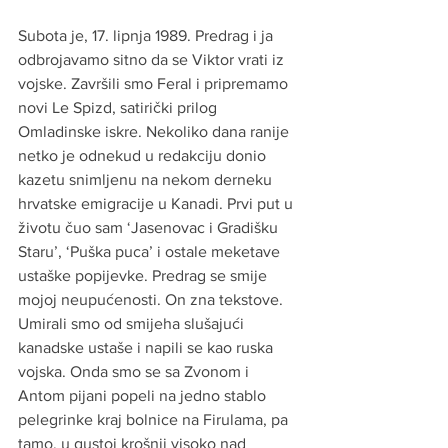
Subota je, 17. lipnja 1989. Predrag i ja 
odbrojavamo sitno da se Viktor vrati iz 
vojske. Završili smo Feral i pripremamo 
novi Le Spizd, satirički prilog 
Omladinske iskre. Nekoliko dana ranije 
netko je odnekud u redakciju donio 
kazetu snimljenu na nekom derneku 
hrvatske emigracije u Kanadi. Prvi put u 
životu čuo sam ‘Jasenovac i Gradišku 
Staru’, ‘Puška puca’ i ostale meketave 
ustaške popijevke. Predrag se smije 
mojoj neupućenosti. On zna tekstove. 
Umirali smo od smijeha slušajući 
kanadske ustaše i napili se kao ruska 
vojska. Onda smo se sa Zvonom i 
Antom pijani popeli na jedno stablo 
pelegrinke kraj bolnice na Firulama, pa 
tamo, u gustoj krošnji visoko nad 