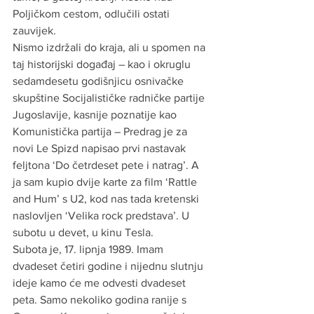
Poljičkom cestom, odlučili ostati 
zauvijek.
Nismo izdržali do kraja, ali u spomen na 
taj historijski događaj – kao i okruglu 
sedamdesetu godišnjicu osnivačke 
skupštine Socijalističke radničke partije 
Jugoslavije, kasnije poznatije kao 
Komunistička partija – Predrag je za 
novi Le Spizd napisao prvi nastavak 
feljtona ‘Do četrdeset pete i natrag’. A 
ja sam kupio dvije karte za film ‘Rattle 
and Hum’ s U2, kod nas tada kretenski 
naslovljen ‘Velika rock predstava’. U 
subotu u devet, u kinu Tesla.
Subota je, 17. lipnja 1989. Imam 
dvadeset četiri godine i nijednu slutnju 
ideje kamo će me odvesti dvadeset 
peta. Samo nekoliko godina ranije s 