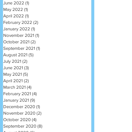
June 2022
(1)
1 post
May 2022
(1)
1 post
April 2022
(1)
1 post
February 2022
(2)
2 posts
January 2022
(1)
1 post
November 2021
(1)
1 post
October 2021
(2)
2 posts
September 2021
(1)
1 post
August 2021
(5)
5 posts
July 2021
(2)
2 posts
June 2021
(3)
3 posts
May 2021
(5)
5 posts
April 2021
(2)
2 posts
March 2021
(4)
4 posts
February 2021
(4)
4 posts
January 2021
(9)
9 posts
December 2020
(1)
1 post
November 2020
(2)
2 posts
October 2020
(4)
4 posts
September 2020
(8)
8 posts